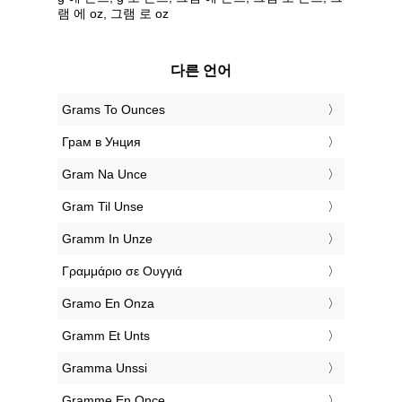
램 에 oz, 그램 로 oz
다른 언어
‎Grams To Ounces
‎Грам в Унция
‎Gram Na Unce
‎Gram Til Unse
‎Gramm In Unze
‎Γραμμάριο σε Ουγγιά
‎Gramo En Onza
‎Gramm Et Unts
‎Gramma Unssi
‎Gramme En Once