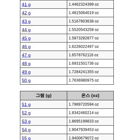
41 g
1.4462324399 oz
42 g
1.4815064019 oz
43 g
1.5167803638 oz
44 g
1.5520543258 oz
45 g
1.5873282877 oz
46 g
1.6226022497 oz
47 g
1.6578762116 oz
48 g
1.6931501736 oz
49 g
1.7284241355 oz
50 g
1.7636980975 oz
그램 (g)
온스 (oz)
51 g
1.7989720594 oz
52 g
1.8342460214 oz
53 g
1.8695199833 oz
54 g
1.9047939453 oz
55 g
1.9400679072 oz