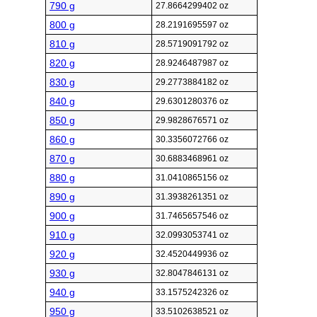
790 g
27.8664299402 oz
800 g
28.2191695597 oz
810 g
28.5719091792 oz
820 g
28.9246487987 oz
830 g
29.2773884182 oz
840 g
29.6301280376 oz
850 g
29.9828676571 oz
860 g
30.3356072766 oz
870 g
30.6883468961 oz
880 g
31.0410865156 oz
890 g
31.3938261351 oz
900 g
31.7465657546 oz
910 g
32.0993053741 oz
920 g
32.4520449936 oz
930 g
32.8047846131 oz
940 g
33.1575242326 oz
950 g
33.5102638521 oz