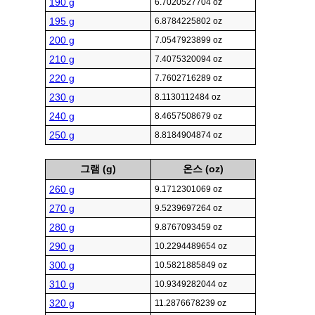
190 g
6.7020527704 oz
195 g
6.8784225802 oz
200 g
7.0547923899 oz
210 g
7.4075320094 oz
220 g
7.7602716289 oz
230 g
8.1130112484 oz
240 g
8.4657508679 oz
250 g
8.8184904874 oz
그램 (g)
온스 (oz)
260 g
9.1712301069 oz
270 g
9.5239697264 oz
280 g
9.8767093459 oz
290 g
10.2294489654 oz
300 g
10.5821885849 oz
310 g
10.9349282044 oz
320 g
11.2876678239 oz