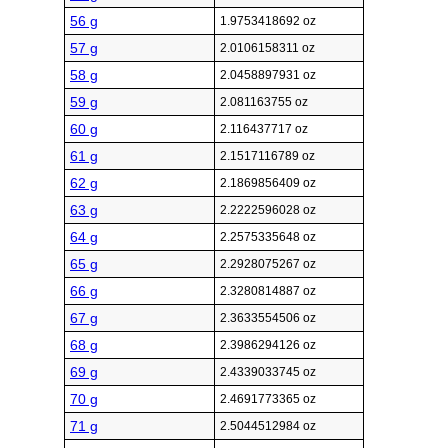
56 g
1.9753418692 oz
57 g
2.0106158311 oz
58 g
2.0458897931 oz
59 g
2.081163755 oz
60 g
2.116437717 oz
61 g
2.1517116789 oz
62 g
2.1869856409 oz
63 g
2.2222596028 oz
64 g
2.2575335648 oz
65 g
2.2928075267 oz
66 g
2.3280814887 oz
67 g
2.3633554506 oz
68 g
2.3986294126 oz
69 g
2.4339033745 oz
70 g
2.4691773365 oz
71 g
2.5044512984 oz