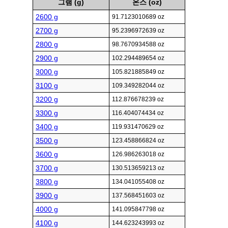
그램 (g)
온스 (oz)
2600 g
91.7123010689 oz
2700 g
95.2396972639 oz
2800 g
98.7670934588 oz
2900 g
102.294489654 oz
3000 g
105.821885849 oz
3100 g
109.349282044 oz
3200 g
112.876678239 oz
3300 g
116.404074434 oz
3400 g
119.931470629 oz
3500 g
123.458866824 oz
3600 g
126.986263018 oz
3700 g
130.513659213 oz
3800 g
134.041055408 oz
3900 g
137.568451603 oz
4000 g
141.095847798 oz
4100 g
144.623243993 oz