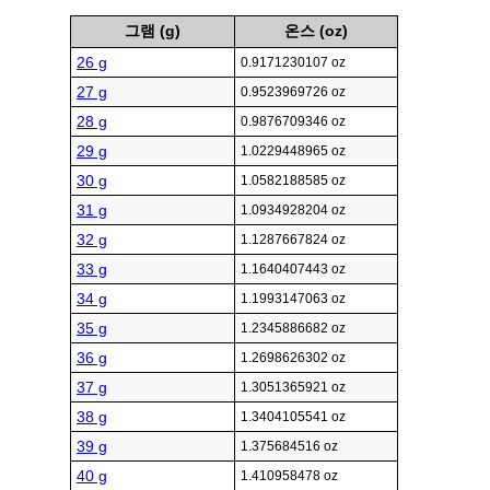
그램 (g)
온스 (oz)
26 g
0.9171230107 oz
27 g
0.9523969726 oz
28 g
0.9876709346 oz
29 g
1.0229448965 oz
30 g
1.0582188585 oz
31 g
1.0934928204 oz
32 g
1.1287667824 oz
33 g
1.1640407443 oz
34 g
1.1993147063 oz
35 g
1.2345886682 oz
36 g
1.2698626302 oz
37 g
1.3051365921 oz
38 g
1.3404105541 oz
39 g
1.375684516 oz
40 g
1.410958478 oz