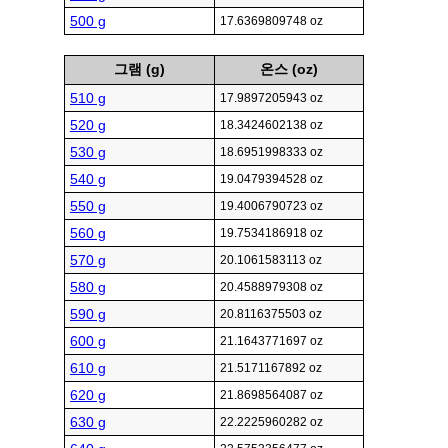
500 g
17.6369809748 oz
그램 (g)
온스 (oz)
510 g
17.9897205943 oz
520 g
18.3424602138 oz
530 g
18.6951998333 oz
540 g
19.0479394528 oz
550 g
19.4006790723 oz
560 g
19.7534186918 oz
570 g
20.1061583113 oz
580 g
20.4588979308 oz
590 g
20.8116375503 oz
600 g
21.1643771697 oz
610 g
21.5171167892 oz
620 g
21.8698564087 oz
630 g
22.2225960282 oz