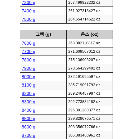
7300 g
257.499922232 oz
7400 g
261.027318427 oz
7500 g
264.554714622 oz
그램 (g)
온스 (oz)
7600 g
268.082110817 oz
7700 g
271.609507012 oz
7800 g
275.136903207 oz
7900 g
278.664299402 oz
8000 g
282.191695597 oz
8100 g
285.719091792 oz
8200 g
289.246487987 oz
8300 g
292.773884182 oz
8400 g
296.301280377 oz
8500 g
299.828676571 oz
8600 g
303.356072766 oz
8700 g
306.883468961 oz