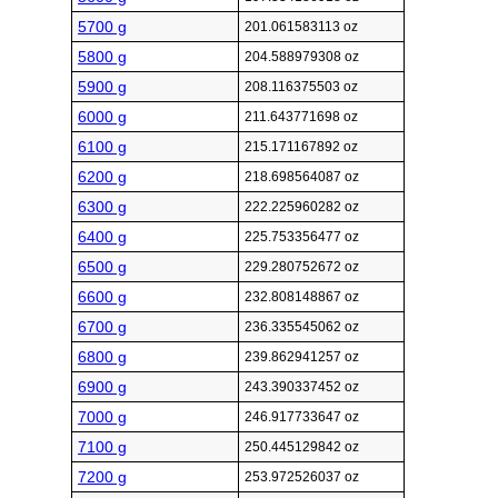
5700 g
201.061583113 oz
5800 g
204.588979308 oz
5900 g
208.116375503 oz
6000 g
211.643771698 oz
6100 g
215.171167892 oz
6200 g
218.698564087 oz
6300 g
222.225960282 oz
6400 g
225.753356477 oz
6500 g
229.280752672 oz
6600 g
232.808148867 oz
6700 g
236.335545062 oz
6800 g
239.862941257 oz
6900 g
243.390337452 oz
7000 g
246.917733647 oz
7100 g
250.445129842 oz
7200 g
253.972526037 oz