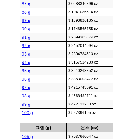
87 g
3.0688346896 oz
88 g
3.1041086516 oz
89 g
3.1393826135 oz
90 g
3.1746565755 oz
91 g
3.2099305374 oz
92 g
3.2452044994 oz
93 g
3.2804784613 oz
94 g
3.3157524233 oz
95 g
3.3510263852 oz
96 g
3.3863003472 oz
97 g
3.4215743091 oz
98 g
3.4568482711 oz
99 g
3.492122233 oz
100 g
3.527396195 oz
그램 (g)
온스 (oz)
105 g
3.7037660047 oz