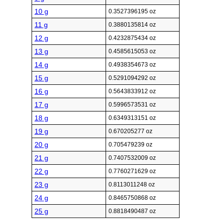
10 g
0.3527396195 oz
11 g
0.3880135814 oz
12 g
0.4232875434 oz
13 g
0.4585615053 oz
14 g
0.4938354673 oz
15 g
0.5291094292 oz
16 g
0.5643833912 oz
17 g
0.5996573531 oz
18 g
0.6349313151 oz
19 g
0.670205277 oz
20 g
0.705479239 oz
21 g
0.7407532009 oz
22 g
0.7760271629 oz
23 g
0.8113011248 oz
24 g
0.8465750868 oz
25 g
0.8818490487 oz