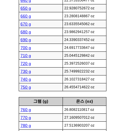
640 g
22.5753356477 oz
650 g
22.9280752672 oz
660 g
23.2808148867 oz
670 g
23.6335545062 oz
680 g
23.9862941257 oz
690 g
24.3390337452 oz
700 g
24.6917733647 oz
710 g
25.0445129842 oz
720 g
25.3972526037 oz
730 g
25.7499922232 oz
740 g
26.1027318427 oz
750 g
26.4554714622 oz
그램 (g)
온스 (oz)
760 g
26.8082110817 oz
770 g
27.1609507012 oz
780 g
27.5136903207 oz