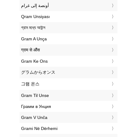
‏أونصة إلى غرام
‎Qram Unsiyası
‎গ্রাম মধ্যে আউন্স
‎Gram A Unça
‎ग्राम से औंस
‎Gram Ke Ons
‎グラムからオンス
‎그램 온스
‎Gram Til Unse
‎Грамм в Унция
‎Gram V Unča
‎Grami Në Dërhemi