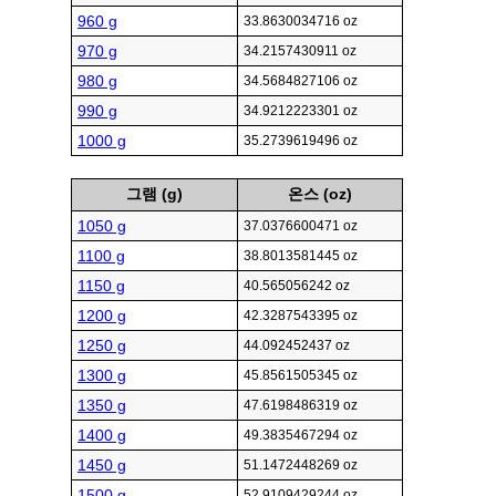
960 g
33.8630034716 oz
970 g
34.2157430911 oz
980 g
34.5684827106 oz
990 g
34.9212223301 oz
1000 g
35.2739619496 oz
그램 (g)
온스 (oz)
1050 g
37.0376600471 oz
1100 g
38.8013581445 oz
1150 g
40.565056242 oz
1200 g
42.3287543395 oz
1250 g
44.092452437 oz
1300 g
45.8561505345 oz
1350 g
47.6198486319 oz
1400 g
49.3835467294 oz
1450 g
51.1472448269 oz
1500 g
52.9109429244 oz