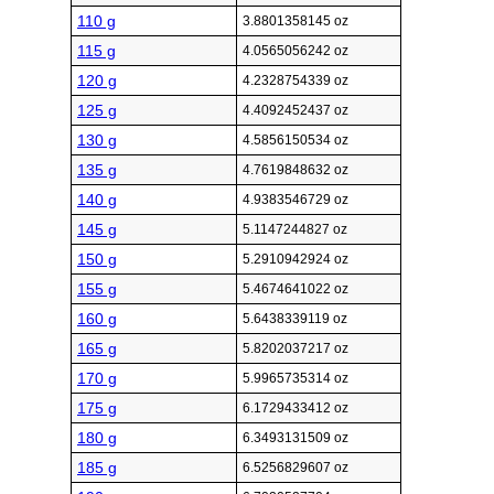
110 g
3.8801358145 oz
115 g
4.0565056242 oz
120 g
4.2328754339 oz
125 g
4.4092452437 oz
130 g
4.5856150534 oz
135 g
4.7619848632 oz
140 g
4.9383546729 oz
145 g
5.1147244827 oz
150 g
5.2910942924 oz
155 g
5.4674641022 oz
160 g
5.6438339119 oz
165 g
5.8202037217 oz
170 g
5.9965735314 oz
175 g
6.1729433412 oz
180 g
6.3493131509 oz
185 g
6.5256829607 oz