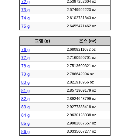
72 g
2.5397252604 oz
73 g
2.5749992223 oz
74 g
2.6102731843 oz
75 g
2.6455471462 oz
그램 (g)
온스 (oz)
76 g
2.6808211082 oz
77 g
2.7160950701 oz
78 g
2.7513690321 oz
79 g
2.786642994 oz
80 g
2.821916956 oz
81 g
2.8571909179 oz
82 g
2.8924648799 oz
83 g
2.9277388418 oz
84 g
2.9630128038 oz
85 g
2.9982867657 oz
86 g
3.0335607277 oz