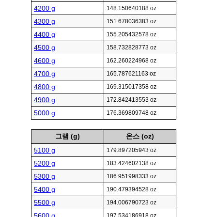
4200 g
148.150640188 oz
4300 g
151.678036383 oz
4400 g
155.205432578 oz
4500 g
158.732828773 oz
4600 g
162.260224968 oz
4700 g
165.787621163 oz
4800 g
169.315017358 oz
4900 g
172.842413553 oz
5000 g
176.369809748 oz
그램 (g)
온스 (oz)
5100 g
179.897205943 oz
5200 g
183.424602138 oz
5300 g
186.951998333 oz
5400 g
190.479394528 oz
5500 g
194.006790723 oz
5600 g
197.534186918 oz