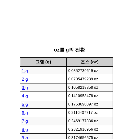
oz를 g의 전환
그램 (g)
온스 (oz)
1 g
0.0352739619 oz
2 g
0.0705479239 oz
3 g
0.1058218858 oz
4 g
0.1410958478 oz
5 g
0.1763698097 oz
6 g
0.2116437717 oz
7 g
0.2469177336 oz
8 g
0.2821916956 oz
9 g
0.3174656575 oz