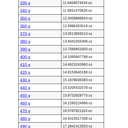
330 g
11.6404074434 oz
340 g
11.9931470629 oz
350 g
12.3458866824 oz
360 g
12.6986263018 oz
370 g
13.0513659213 oz
380 g
13.4041055408 oz
390 g
13.7568451603 oz
400 g
14.1095847798 oz
410 g
14.4623243993 oz
420 g
14.8150640188 oz
430 g
15.1678036383 oz
440 g
15.5205432578 oz
450 g
15.8732828773 oz
460 g
16.2260224968 oz
470 g
16.5787621163 oz
480 g
16.9315017358 oz
490 g
17.2842413553 oz