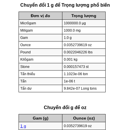
Chuyển đổi 1 g để Trọng lượng phổ biến
Đơn vị đo
Trọng lượng
Micrôgam
1000000.0 µg
Miligam
1000.0 mg
Gam
1.0 g
Ounce
0.0352739619 oz
Pound
0.0022046226 lbs
Kilôgam
0.001 kg
Stone
0.000157473 st
Tấn thiếu
1.1023e-06 ton
Tấn
1e-06 t
Tấn dư
9.842e-07 Long tons
Chuyển đổi g để oz
Gam (g)
Ounce (oz)
1 g
0.0352739619 oz