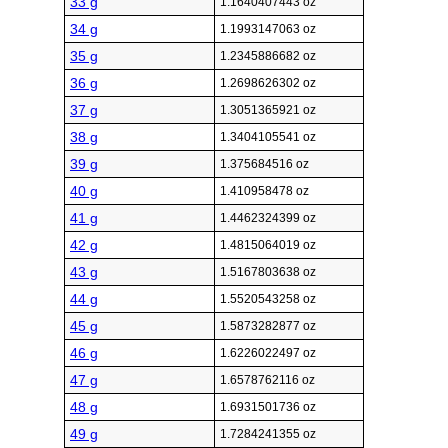
33 g
1.1640407443 oz
34 g
1.1993147063 oz
35 g
1.2345886682 oz
36 g
1.2698626302 oz
37 g
1.3051365921 oz
38 g
1.3404105541 oz
39 g
1.375684516 oz
40 g
1.410958478 oz
41 g
1.4462324399 oz
42 g
1.4815064019 oz
43 g
1.5167803638 oz
44 g
1.5520543258 oz
45 g
1.5873282877 oz
46 g
1.6226022497 oz
47 g
1.6578762116 oz
48 g
1.6931501736 oz
49 g
1.7284241355 oz