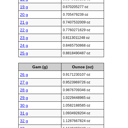
19 g
0.670205277 oz
20 g
0.705479239 oz
21 g
0.7407532009 oz
22 g
0.7760271629 oz
23 g
0.8113011248 oz
24 g
0.8465750868 oz
25 g
0.8818490487 oz
Gam (g)
Ounce (oz)
26 g
0.9171230107 oz
27 g
0.9523969726 oz
28 g
0.9876709346 oz
29 g
1.0229448965 oz
30 g
1.0582188585 oz
31 g
1.0934928204 oz
32 g
1.1287667824 oz