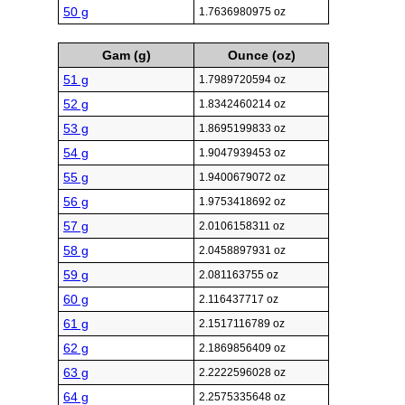
50 g
1.7636980975 oz
Gam (g)
Ounce (oz)
51 g
1.7989720594 oz
52 g
1.8342460214 oz
53 g
1.8695199833 oz
54 g
1.9047939453 oz
55 g
1.9400679072 oz
56 g
1.9753418692 oz
57 g
2.0106158311 oz
58 g
2.0458897931 oz
59 g
2.081163755 oz
60 g
2.116437717 oz
61 g
2.1517116789 oz
62 g
2.1869856409 oz
63 g
2.2222596028 oz
64 g
2.2575335648 oz