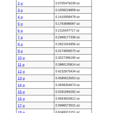
2 g
0.0705479239 oz
3 g
0.1058218858 oz
4 g
0.1410958478 oz
5 g
0.1763698097 oz
6 g
0.2116437717 oz
7 g
0.2469177336 oz
8 g
0.2821916956 oz
9 g
0.3174656575 oz
10 g
0.3527396195 oz
11 g
0.3880135814 oz
12 g
0.4232875434 oz
13 g
0.4585615053 oz
14 g
0.4938354673 oz
15 g
0.5291094292 oz
16 g
0.5643833912 oz
17 g
0.5996573531 oz
18 g
0.6349313151 oz