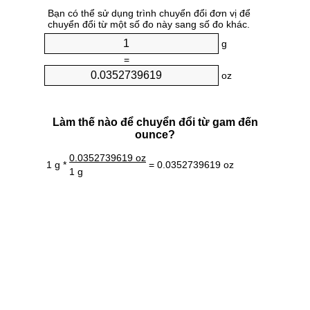
Bạn có thể sử dụng trình chuyển đổi đơn vị để
chuyển đổi từ một số đo này sang số đo khác.
g
=
oz
Làm thế nào để chuyển đổi từ gam đến
ounce?
0.0352739619 oz
1 g *
= 0.0352739619 oz
1 g