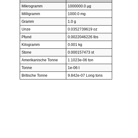
Mikrogramm
1000000.0 µg
Milligramm
1000.0 mg
Gramm
1.0 g
Unze
0.0352739619 oz
Pfund
0.0022046226 lbs
Kilogramm
0.001 kg
Stone
0.000157473 st
Amerikanische Tonne
1.1023e-06 ton
Tonne
1e-06 t
Britische Tonne
9.842e-07 Long tons