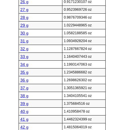
26 g
0.9171230107 oz
27 g
0.9523969726 oz
28 g
0.9876709346 oz
29 g
1.0229448965 oz
30 g
1.0582188585 oz
31 g
1.0934928204 oz
32 g
1.1287667824 oz
33 g
1.1640407443 oz
34 g
1.1993147063 oz
35 g
1.2345886682 oz
36 g
1.2698626302 oz
37 g
1.3051365921 oz
38 g
1.3404105541 oz
39 g
1.375684516 oz
40 g
1.410958478 oz
41 g
1.4462324399 oz
42 g
1.4815064019 oz