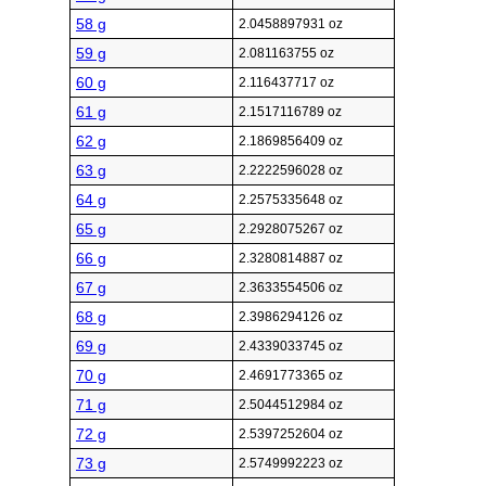
58 g
2.0458897931 oz
59 g
2.081163755 oz
60 g
2.116437717 oz
61 g
2.1517116789 oz
62 g
2.1869856409 oz
63 g
2.2222596028 oz
64 g
2.2575335648 oz
65 g
2.2928075267 oz
66 g
2.3280814887 oz
67 g
2.3633554506 oz
68 g
2.3986294126 oz
69 g
2.4339033745 oz
70 g
2.4691773365 oz
71 g
2.5044512984 oz
72 g
2.5397252604 oz
73 g
2.5749992223 oz