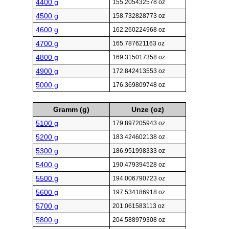
4400 g
155.205432578 oz
4500 g
158.732828773 oz
4600 g
162.260224968 oz
4700 g
165.787621163 oz
4800 g
169.315017358 oz
4900 g
172.842413553 oz
5000 g
176.369809748 oz
Gramm (g)
Unze (oz)
5100 g
179.897205943 oz
5200 g
183.424602138 oz
5300 g
186.951998333 oz
5400 g
190.479394528 oz
5500 g
194.006790723 oz
5600 g
197.534186918 oz
5700 g
201.061583113 oz
5800 g
204.588979308 oz