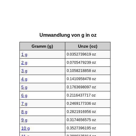
Umwandlung von g in oz
Gramm (g)
Unze (oz)
1 g
0.0352739619 oz
2 g
0.0705479239 oz
3 g
0.1058218858 oz
4 g
0.1410958478 oz
5 g
0.1763698097 oz
6 g
0.2116437717 oz
7 g
0.2469177336 oz
8 g
0.2821916956 oz
9 g
0.3174656575 oz
10 g
0.3527396195 oz