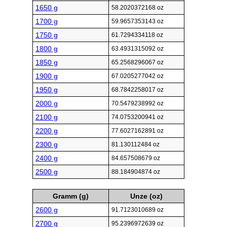
1650 g
58.2020372168 oz
1700 g
59.9657353143 oz
1750 g
61.7294334118 oz
1800 g
63.4931315092 oz
1850 g
65.2568296067 oz
1900 g
67.0205277042 oz
1950 g
68.7842258017 oz
2000 g
70.5479238992 oz
2100 g
74.0753200941 oz
2200 g
77.6027162891 oz
2300 g
81.130112484 oz
2400 g
84.657508679 oz
2500 g
88.184904874 oz
Gramm (g)
Unze (oz)
2600 g
91.7123010689 oz
2700 g
95.2396972639 oz