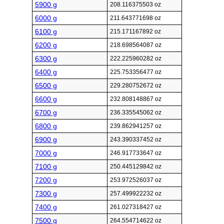
5900 g
208.116375503 oz
6000 g
211.643771698 oz
6100 g
215.171167892 oz
6200 g
218.698564087 oz
6300 g
222.225960282 oz
6400 g
225.753356477 oz
6500 g
229.280752672 oz
6600 g
232.808148867 oz
6700 g
236.335545062 oz
6800 g
239.862941257 oz
6900 g
243.390337452 oz
7000 g
246.917733647 oz
7100 g
250.445129842 oz
7200 g
253.972526037 oz
7300 g
257.499922232 oz
7400 g
261.027318427 oz
7500 g
264.554714622 oz