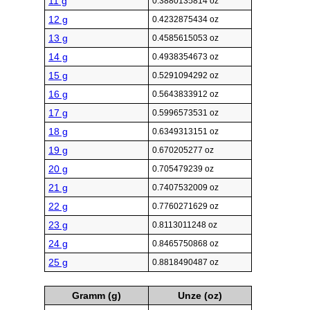
11 g
0.3880135814 oz
12 g
0.4232875434 oz
13 g
0.4585615053 oz
14 g
0.4938354673 oz
15 g
0.5291094292 oz
16 g
0.5643833912 oz
17 g
0.5996573531 oz
18 g
0.6349313151 oz
19 g
0.670205277 oz
20 g
0.705479239 oz
21 g
0.7407532009 oz
22 g
0.7760271629 oz
23 g
0.8113011248 oz
24 g
0.8465750868 oz
25 g
0.8818490487 oz
Gramm (g)
Unze (oz)