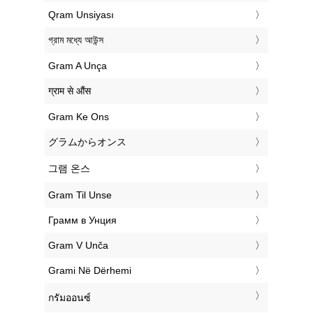
‎Qram Unsiyası
‎গ্রাম মধ্যে আউন্স
‎Gram A Unça
‎ग्राम से औंस
‎Gram Ke Ons
‎グラムからオンス
‎그램 온스
‎Gram Til Unse
‎Грамм в Унция
‎Gram V Unča
‎Grami Në Dërhemi
‎กรัมออนซ์