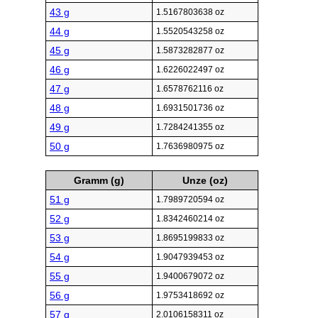
43 g
1.5167803638 oz
44 g
1.5520543258 oz
45 g
1.5873282877 oz
46 g
1.6226022497 oz
47 g
1.6578762116 oz
48 g
1.6931501736 oz
49 g
1.7284241355 oz
50 g
1.7636980975 oz
Gramm (g)
Unze (oz)
51 g
1.7989720594 oz
52 g
1.8342460214 oz
53 g
1.8695199833 oz
54 g
1.9047939453 oz
55 g
1.9400679072 oz
56 g
1.9753418692 oz
57 g
2.0106158311 oz