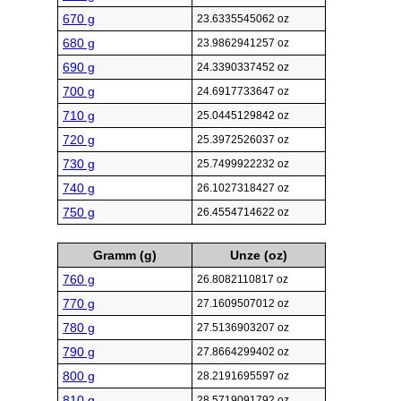
670 g
23.6335545062 oz
680 g
23.9862941257 oz
690 g
24.3390337452 oz
700 g
24.6917733647 oz
710 g
25.0445129842 oz
720 g
25.3972526037 oz
730 g
25.7499922232 oz
740 g
26.1027318427 oz
750 g
26.4554714622 oz
Gramm (g)
Unze (oz)
760 g
26.8082110817 oz
770 g
27.1609507012 oz
780 g
27.5136903207 oz
790 g
27.8664299402 oz
800 g
28.2191695597 oz
810 g
28.5719091792 oz