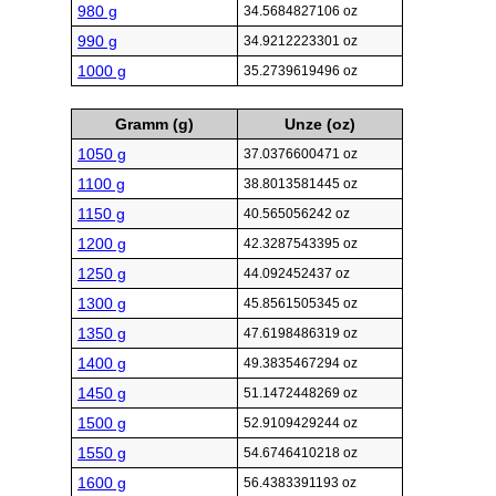
980 g
34.5684827106 oz
990 g
34.9212223301 oz
1000 g
35.2739619496 oz
Gramm (g)
Unze (oz)
1050 g
37.0376600471 oz
1100 g
38.8013581445 oz
1150 g
40.565056242 oz
1200 g
42.3287543395 oz
1250 g
44.092452437 oz
1300 g
45.8561505345 oz
1350 g
47.6198486319 oz
1400 g
49.3835467294 oz
1450 g
51.1472448269 oz
1500 g
52.9109429244 oz
1550 g
54.6746410218 oz
1600 g
56.4383391193 oz