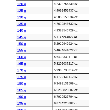
120 g
4.2328754339 oz
125 g
4.4092452437 oz
130 g
4.5856150534 oz
135 g
4.7619848632 oz
140 g
4.9383546729 oz
145 g
5.1147244827 oz
150 g
5.2910942924 oz
155 g
5.4674641022 oz
160 g
5.6438339119 oz
165 g
5.8202037217 oz
170 g
5.9965735314 oz
175 g
6.1729433412 oz
180 g
6.3493131509 oz
185 g
6.5256829607 oz
190 g
6.7020527704 oz
195 g
6.8784225802 oz