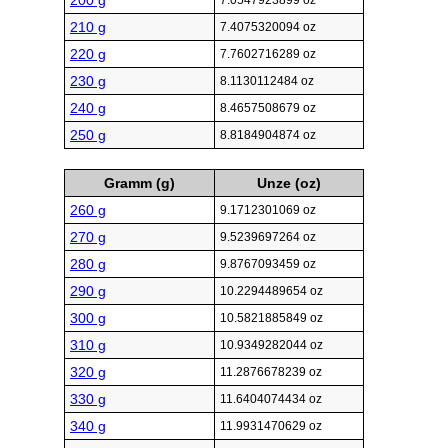
200 g
7.0547923899 oz
210 g
7.4075320094 oz
220 g
7.7602716289 oz
230 g
8.1130112484 oz
240 g
8.4657508679 oz
250 g
8.8184904874 oz
Gramm (g)
Unze (oz)
260 g
9.1712301069 oz
270 g
9.5239697264 oz
280 g
9.8767093459 oz
290 g
10.2294489654 oz
300 g
10.5821885849 oz
310 g
10.9349282044 oz
320 g
11.2876678239 oz
330 g
11.6404074434 oz
340 g
11.9931470629 oz