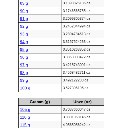
89 g
3.1393826135 oz
90 g
3.1746565755 oz
91 g
3.2099305374 oz
92 g
3.2452044994 oz
93 g
3.2804784613 oz
94 g
3.3157524233 oz
95 g
3.3510263852 oz
96 g
3.3863003472 oz
97 g
3.4215743091 oz
98 g
3.4568482711 oz
99 g
3.492122233 oz
100 g
3.527396195 oz
Gramm (g)
Unze (oz)
105 g
3.7037660047 oz
110 g
3.8801358145 oz
115 g
4.0565056242 oz