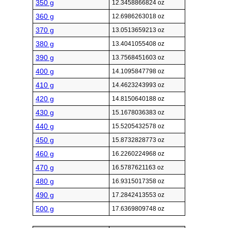
350 g
12.3458866824 oz
360 g
12.6986263018 oz
370 g
13.0513659213 oz
380 g
13.4041055408 oz
390 g
13.7568451603 oz
400 g
14.1095847798 oz
410 g
14.4623243993 oz
420 g
14.8150640188 oz
430 g
15.1678036383 oz
440 g
15.5205432578 oz
450 g
15.8732828773 oz
460 g
16.2260224968 oz
470 g
16.5787621163 oz
480 g
16.9315017358 oz
490 g
17.2842413553 oz
500 g
17.6369809748 oz