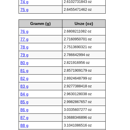
74 g
2.6102731843 oz
75 g
2.6455471462 oz
Gramm (g)
Unze (oz)
76 g
2.6808211082 oz
77 g
2.7160950701 oz
78 g
2.7513690321 oz
79 g
2.786642994 oz
80 g
2.821916956 oz
81 g
2.8571909179 oz
82 g
2.8924648799 oz
83 g
2.9277388418 oz
84 g
2.9630128038 oz
85 g
2.9982867657 oz
86 g
3.0335607277 oz
87 g
3.0688346896 oz
88 g
3.1041086516 oz