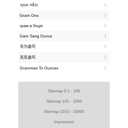
‎ગ્રામ ઔંસ
‎Gram Ons
‎грам в Унція
‎Gam Sang Ounce
‎克为盎司
‎克至盎司
‎Grammes To Ounces
Sitemap 0.1 - 100
Sitemap 101 - 1000
Sitemap 1010 - 10000
Impressum