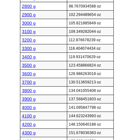
2800 g
98.7670934588 oz
2900 g
102.294489654 oz
3000 g
105.821885849 oz
3100 g
109.349282044 oz
3200 g
112.876678239 oz
3300 g
116.404074434 oz
3400 g
119.931470629 oz
3500 g
123.458866824 oz
3600 g
126.986263018 oz
3700 g
130.513659213 oz
3800 g
134.041055408 oz
3900 g
137.568451603 oz
4000 g
141.095847798 oz
4100 g
144.623243993 oz
4200 g
148.150640188 oz
4300 g
151.678036383 oz