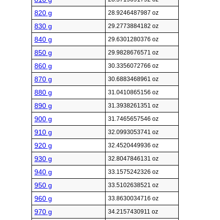
820 g
28.9246487987 oz
830 g
29.2773884182 oz
840 g
29.6301280376 oz
850 g
29.9828676571 oz
860 g
30.3356072766 oz
870 g
30.6883468961 oz
880 g
31.0410865156 oz
890 g
31.3938261351 oz
900 g
31.7465657546 oz
910 g
32.0993053741 oz
920 g
32.4520449936 oz
930 g
32.8047846131 oz
940 g
33.1575242326 oz
950 g
33.5102638521 oz
960 g
33.8630034716 oz
970 g
34.2157430911 oz