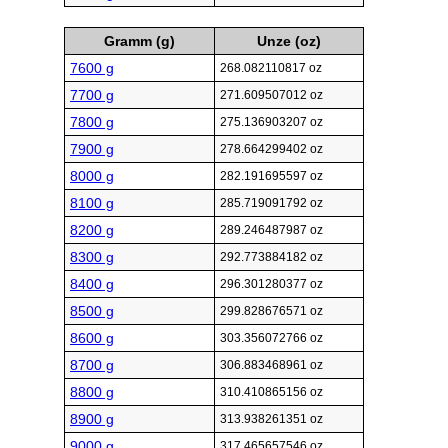
Gramm (g)
Unze (oz)
7600 g
268.082110817 oz
7700 g
271.609507012 oz
7800 g
275.136903207 oz
7900 g
278.664299402 oz
8000 g
282.191695597 oz
8100 g
285.719091792 oz
8200 g
289.246487987 oz
8300 g
292.773884182 oz
8400 g
296.301280377 oz
8500 g
299.828676571 oz
8600 g
303.356072766 oz
8700 g
306.883468961 oz
8800 g
310.410865156 oz
8900 g
313.938261351 oz
9000 g
317.465657546 oz