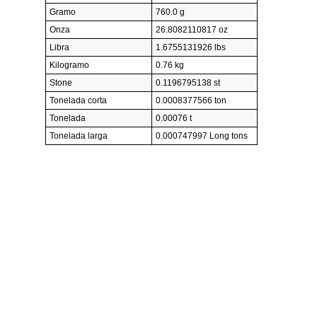
Gramo
760.0 g
Onza
26.8082110817 oz
Libra
1.6755131926 lbs
Kilogramo
0.76 kg
Stone
0.1196795138 st
Tonelada corta
0.0008377566 ton
Tonelada
0.00076 t
Tonelada larga
0.000747997 Long tons