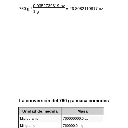
0.0352739619 oz
760 g *
= 26.8082110817 oz
1 g
La conversión del 760 g a masa comunes
Unidad de medida
Masa
Microgramo
760000000.0 µg
Miligramo
760000.0 mg