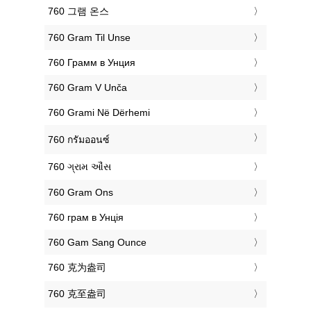
‎760 그램 온스
‎760 Gram Til Unse
‎760 Грамм в Унция
‎760 Gram V Unča
‎760 Grami Në Dërhemi
‎760 กรัมออนซ์
‎760 ગ્રામ ઔંસ
‎760 Gram Ons
‎760 грам в Унція
‎760 Gam Sang Ounce
‎760 克为盎司
‎760 克至盎司