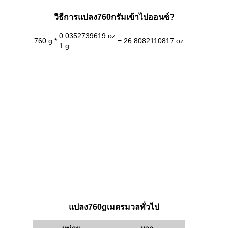
วิธีการแปลง760กรัมเข้าไปออนซ์?
0.0352739619 oz
760 g *
= 26.8082110817 oz
1 g
แปลง760gเมตรมวลทั่วไป