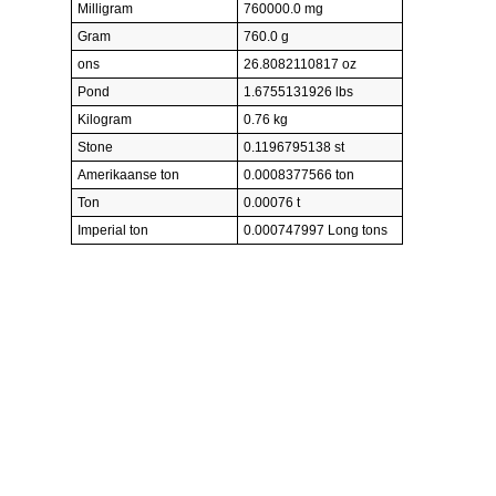
Milligram
760000.0 mg
Gram
760.0 g
ons
26.8082110817 oz
Pond
1.6755131926 lbs
Kilogram
0.76 kg
Stone
0.1196795138 st
Amerikaanse ton
0.0008377566 ton
Ton
0.00076 t
Imperial ton
0.000747997 Long tons