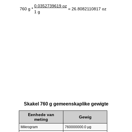
0.0352739619 oz
760 g *
= 26.8082110817 oz
1 g
Skakel 760 g gemeenskaplike gewigte
Eenhede van
Gewig
meting
Mikrogram
760000000.0 µg