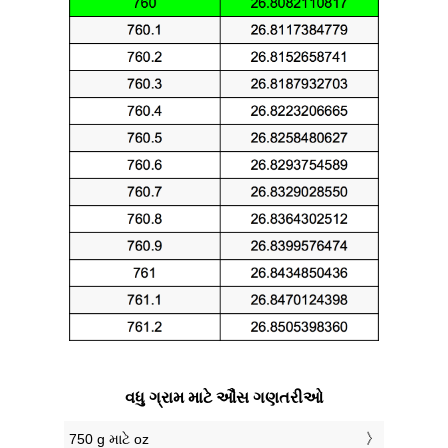
વધુ ગ્રામ માટે ઔંસ ગણતરીઓ
750 g માટે oz