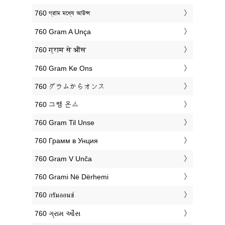
‎760 গ্রাম মধ্যে আউন্স
‎760 Gram A Unça
‎760 ग्राम से औंस
‎760 Gram Ke Ons
‎760 グラムからオンス
‎760 그램 온스
‎760 Gram Til Unse
‎760 Грамм в Унция
‎760 Gram V Unča
‎760 Grami Në Dërhemi
‎760 กรัมออนซ์
‎760 ગ્રામ ઔંસ