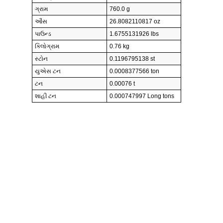
ગ્રામ
760.0 g
ઔંસ
26.8082110817 oz
પાઉન્ડ
1.6755131926 lbs
કિલોગ્રામ
0.76 kg
સ્ટોન
0.1196795138 st
યુએસ ટન
0.0008377566 ton
ટન
0.00076 t
શાહી ટન
0.000747997 Long tons