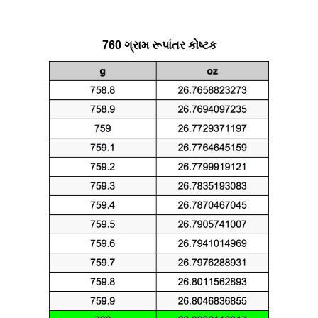
760 ગ્રામ રૂપાંતર કોષ્ટક