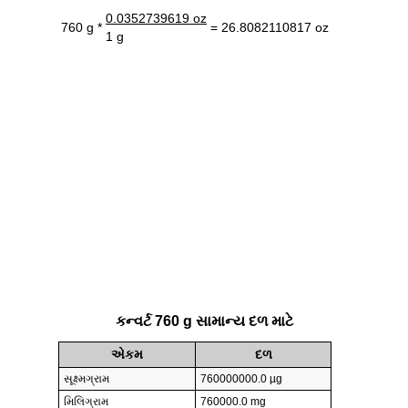
0.0352739619 oz
760 g *
= 26.8082110817 oz
1 g
કન્વર્ટ 760 g સામાન્ય દળ માટે
એકમ
દળ
સૂક્ષ્મગ્રામ
760000000.0 µg
મિલિગ્રામ
760000.0 mg