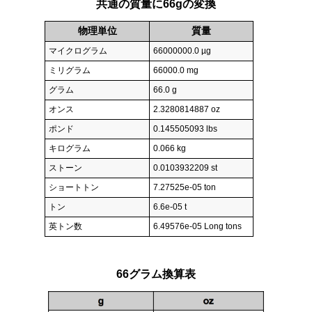
共通の質量に66gの変換
物理単位
質量
マイクログラム
66000000.0 µg
ミリグラム
66000.0 mg
グラム
66.0 g
オンス
2.3280814887 oz
ポンド
0.145505093 lbs
キログラム
0.066 kg
ストーン
0.0103932209 st
ショートトン
7.27525e-05 ton
トン
6.6e-05 t
英トン数
6.49576e-05 Long tons
66グラム換算表