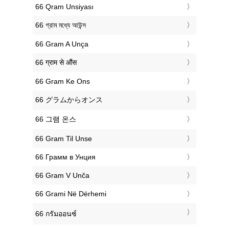
‎66 Qram Unsiyası
‎66 গ্রাম মধ্যে আউন্স
‎66 Gram A Unça
‎66 ग्राम से औंस
‎66 Gram Ke Ons
‎66 グラムからオンス
‎66 그램 온스
‎66 Gram Til Unse
‎66 Грамм в Унция
‎66 Gram V Unča
‎66 Grami Në Dërhemi
‎66 กรัมออนซ์