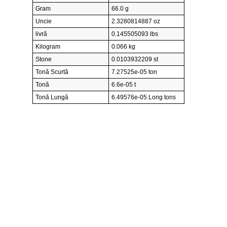
Gram
66.0 g
Uncie
2.3280814887 oz
livră
0.145505093 lbs
Kilogram
0.066 kg
Stone
0.0103932209 st
Tonă Scurtă
7.27525e-05 ton
Tonă
6.6e-05 t
Tonă Lungă
6.49576e-05 Long tons