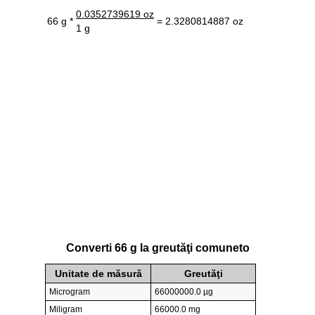
0.0352739619 oz
66 g *
= 2.3280814887 oz
1 g
Converti 66 g la greutăţi comuneto
Unitate de măsură
Greutăţi
Microgram
66000000.0 µg
Miligram
66000.0 mg