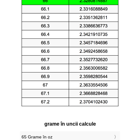
grame în uncii calcule
65 Grame în oz