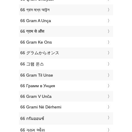
‎66 গ্রাম মধ্যে আউন্স
‎66 Gram A Unça
‎66 ग्राम से औंस
‎66 Gram Ke Ons
‎66 グラムからオンス
‎66 그램 온스
‎66 Gram Til Unse
‎66 Грамм в Унция
‎66 Gram V Unča
‎66 Grami Në Dërhemi
‎66 กรัมออนซ์
‎66 ગ્રામ ઔંસ