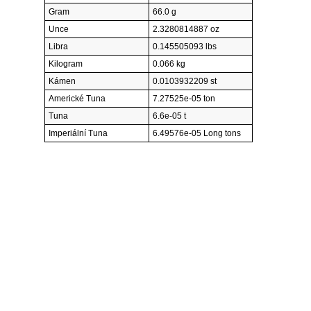
Gram
66.0 g
Unce
2.3280814887 oz
Libra
0.145505093 lbs
Kilogram
0.066 kg
Kámen
0.0103932209 st
Americké Tuna
7.27525e-05 ton
Tuna
6.6e-05 t
Imperiální Tuna
6.49576e-05 Long tons