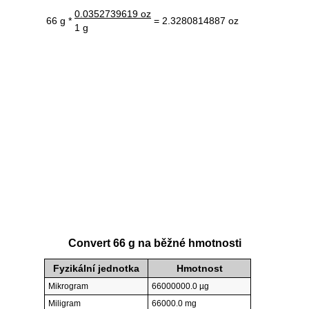
0.0352739619 oz
66 g *
= 2.3280814887 oz
1 g
Convert 66 g na běžné hmotnosti
Fyzikální jednotka
Hmotnost
Mikrogram
66000000.0 µg
Miligram
66000.0 mg