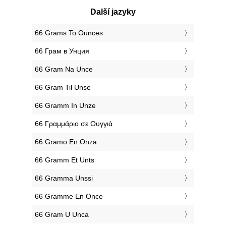
Další jazyky
‎66 Grams To Ounces
‎66 Грам в Унция
‎66 Gram Na Unce
‎66 Gram Til Unse
‎66 Gramm In Unze
‎66 Γραμμάριο σε Ουγγιά
‎66 Gramo En Onza
‎66 Gramm Et Unts
‎66 Gramma Unssi
‎66 Gramme En Once
‎66 Gram U Unca