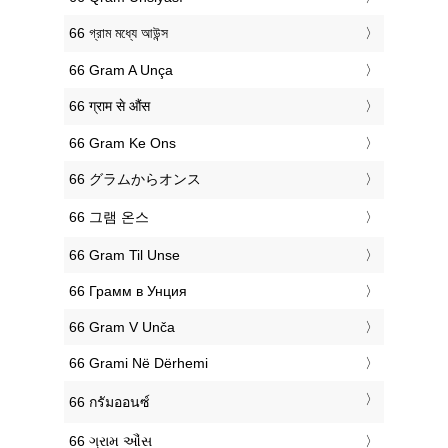
‎66 গ্রাম মধ্যে আউন্স
‎66 Gram A Unça
‎66 ग्राम से औंस
‎66 Gram Ke Ons
‎66 グラムからオンス
‎66 그램 온스
‎66 Gram Til Unse
‎66 Грамм в Унция
‎66 Gram V Unča
‎66 Grami Në Dërhemi
‎66 กรัมออนซ์
‎66 ગ્રામ ઔંસ