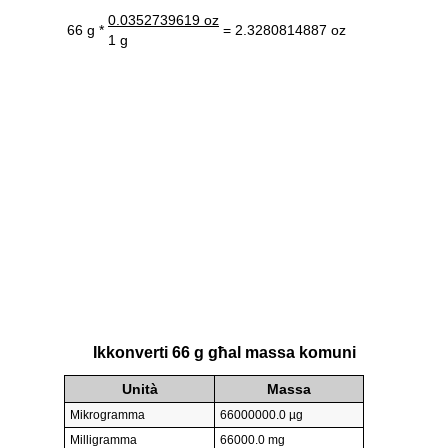
0.0352739619 oz
66 g *
= 2.3280814887 oz
1 g
Ikkonverti 66 g għal massa komuni
Unità
Massa
Mikrogramma
66000000.0 µg
Milligramma
66000.0 mg