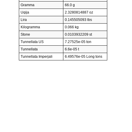
Gramma
66.0 g
Uqija
2.3280814887 oz
Lira
0.145505093 lbs
Kilogramma
0.066 kg
Stone
0.0103932209 st
Tunnellata US
7.27525e-05 ton
Tunnellata
6.6e-05 t
Tunnellata Imperjali
6.49576e-05 Long tons