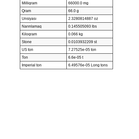
Milliqram
66000.0 mg
Qram
66.0 g
Unsiyası
2.3280814887 oz
Narınlamaq
0.145505093 lbs
Kiloqram
0.066 kg
Stone
0.0103932209 st
US ton
7.27525e-05 ton
Ton
6.6e-05 t
Imperial ton
6.49576e-05 Long tons