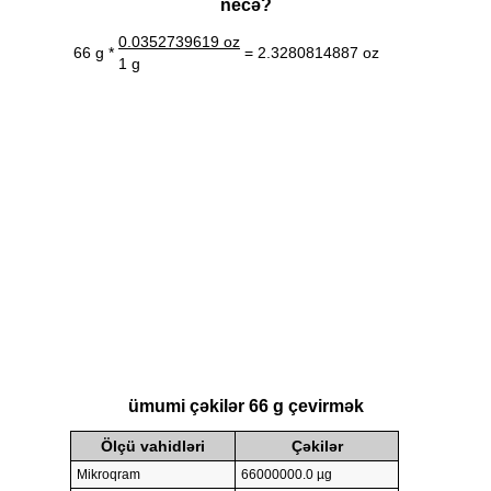
necə?
0.0352739619 oz
66 g *
= 2.3280814887 oz
1 g
ümumi çəkilər 66 g çevirmək
Ölçü vahidləri
Çəkilər
Mikroqram
66000000.0 µg