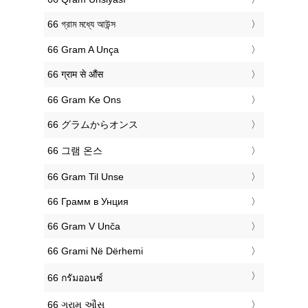
‎66 গ্রাম মধ্যে আউন্স
‎66 Gram A Unça
‎66 ग्राम से औंस
‎66 Gram Ke Ons
‎66 グラムからオンス
‎66 그램 온스
‎66 Gram Til Unse
‎66 Грамм в Унция
‎66 Gram V Unča
‎66 Grami Në Dërhemi
‎66 กรัมออนซ์
‎66 ગ્રામ ઔંસ