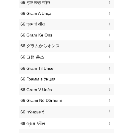
‎66 গ্রাম মধ্যে আউন্স
‎66 Gram A Unça
‎66 ग्राम से औंस
‎66 Gram Ke Ons
‎66 グラムからオンス
‎66 그램 온스
‎66 Gram Til Unse
‎66 Грамм в Унция
‎66 Gram V Unča
‎66 Grami Në Dërhemi
‎66 กรัมออนซ์
‎66 ગ્રામ ઔંસ