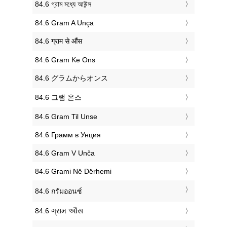
‎84.6 গ্রাম মধ্যে আউন্স
‎84.6 Gram A Unça
‎84.6 ग्राम से औंस
‎84.6 Gram Ke Ons
‎84.6 グラムからオンス
‎84.6 그램 온스
‎84.6 Gram Til Unse
‎84.6 Грамм в Унция
‎84.6 Gram V Unča
‎84.6 Grami Në Dërhemi
‎84.6 กรัมออนซ์
‎84.6 ગ્રામ ઔંસ