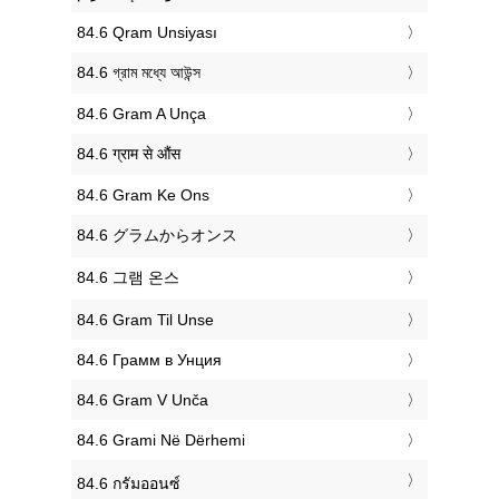
‎84.6 Qram Unsiyası
‎84.6 গ্রাম মধ্যে আউন্স
‎84.6 Gram A Unça
‎84.6 ग्राम से औंस
‎84.6 Gram Ke Ons
‎84.6 グラムからオンス
‎84.6 그램 온스
‎84.6 Gram Til Unse
‎84.6 Грамм в Унция
‎84.6 Gram V Unča
‎84.6 Grami Në Dërhemi
‎84.6 กรัมออนซ์