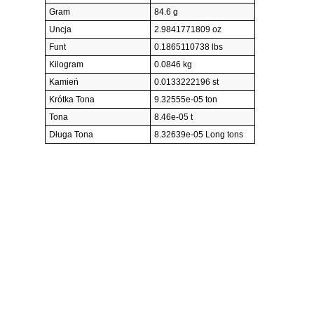
Gram
84.6 g
Uncja
2.9841771809 oz
Funt
0.1865110738 lbs
Kilogram
0.0846 kg
Kamień
0.0133222196 st
Krótka Tona
9.32555e-05 ton
Tona
8.46e-05 t
Długa Tona
8.32639e-05 Long tons