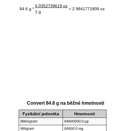
0.0352739619 oz
84.6 g *
= 2.9841771809 oz
1 g
Convert 84.6 g na běžné hmotnosti
Fyzikální jednotka
Hmotnosti
Mikrogram
84600000.0 µg
Miligram
84600.0 mg