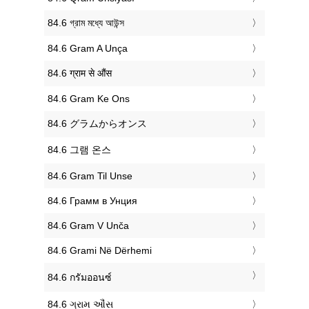
‎84.6 গ্রাম মধ্যে আউন্স
‎84.6 Gram A Unça
‎84.6 ग्राम से औंस
‎84.6 Gram Ke Ons
‎84.6 グラムからオンス
‎84.6 그램 온스
‎84.6 Gram Til Unse
‎84.6 Грамм в Унция
‎84.6 Gram V Unča
‎84.6 Grami Në Dërhemi
‎84.6 กรัมออนซ์
‎84.6 ગ્રામ ઔંસ