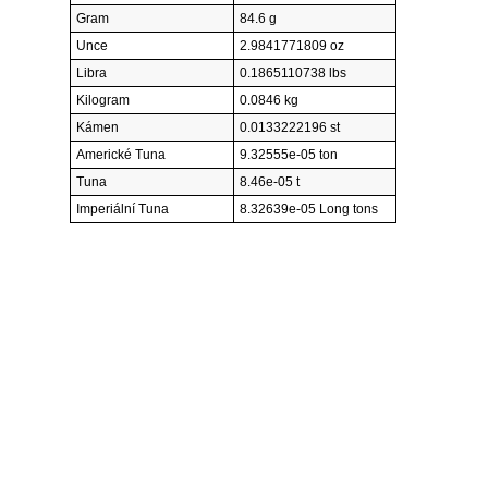
Gram
84.6 g
Unce
2.9841771809 oz
Libra
0.1865110738 lbs
Kilogram
0.0846 kg
Kámen
0.0133222196 st
Americké Tuna
9.32555e-05 ton
Tuna
8.46e-05 t
Imperiální Tuna
8.32639e-05 Long tons