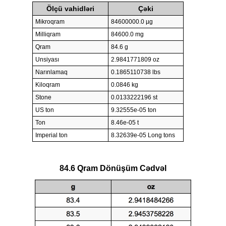
Ölçü vahidləri
Çəki
Mikroqram
84600000.0 µg
Milliqram
84600.0 mg
Qram
84.6 g
Unsiyası
2.9841771809 oz
Narınlamaq
0.1865110738 lbs
Kiloqram
0.0846 kg
Stone
0.0133222196 st
US ton
9.32555e-05 ton
Ton
8.46e-05 t
Imperial ton
8.32639e-05 Long tons
84.6 Qram Dönüşüm Cədvəl