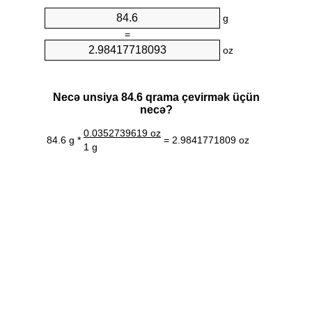
g
=
oz
Necə unsiya 84.6 qrama çevirmək üçün
necə?
0.0352739619 oz
84.6 g *
= 2.9841771809 oz
1 g