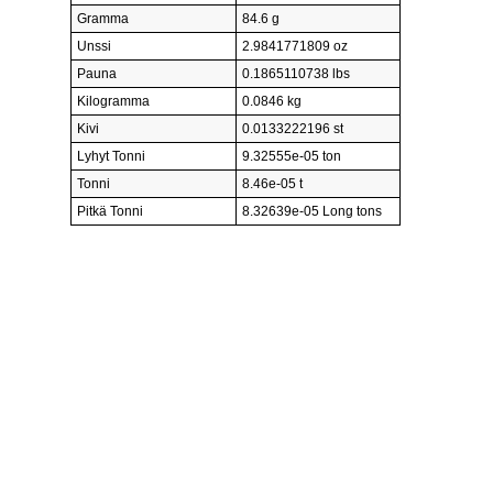
Gramma
84.6 g
Unssi
2.9841771809 oz
Pauna
0.1865110738 lbs
Kilogramma
0.0846 kg
Kivi
0.0133222196 st
Lyhyt Tonni
9.32555e-05 ton
Tonni
8.46e-05 t
Pitkä Tonni
8.32639e-05 Long tons