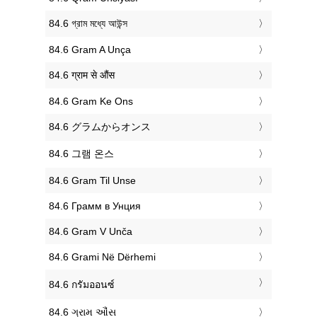
‎84.6 গ্রাম মধ্যে আউন্স
‎84.6 Gram A Unça
‎84.6 ग्राम से औंस
‎84.6 Gram Ke Ons
‎84.6 グラムからオンス
‎84.6 그램 온스
‎84.6 Gram Til Unse
‎84.6 Грамм в Унция
‎84.6 Gram V Unča
‎84.6 Grami Në Dërhemi
‎84.6 กรัมออนซ์
‎84.6 ગ્રામ ઔંસ