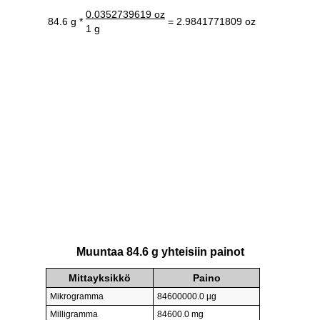
0.0352739619 oz
84.6 g *
= 2.9841771809 oz
1 g
Muuntaa 84.6 g yhteisiin painot
Mittayksikkö
Paino
Mikrogramma
84600000.0 µg
Milligramma
84600.0 mg