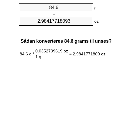
g
=
oz
Sådan konverteres 84.6 grams til unses?
0.0352739619 oz
84.6 g *
= 2.9841771809 oz
1 g