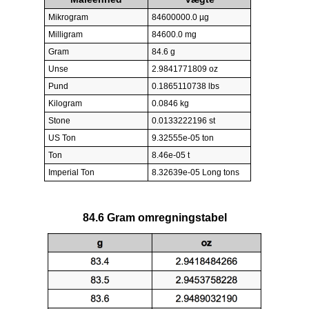
Mikrogram
84600000.0 µg
Milligram
84600.0 mg
Gram
84.6 g
Unse
2.9841771809 oz
Pund
0.1865110738 lbs
Kilogram
0.0846 kg
Stone
0.0133222196 st
US Ton
9.32555e-05 ton
Ton
8.46e-05 t
Imperial Ton
8.32639e-05 Long tons
84.6 Gram omregningstabel