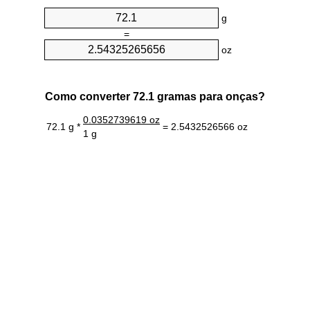
g
=
oz
Como converter 72.1 gramas para onças?
0.0352739619 oz
72.1 g *
= 2.5432526566 oz
1 g