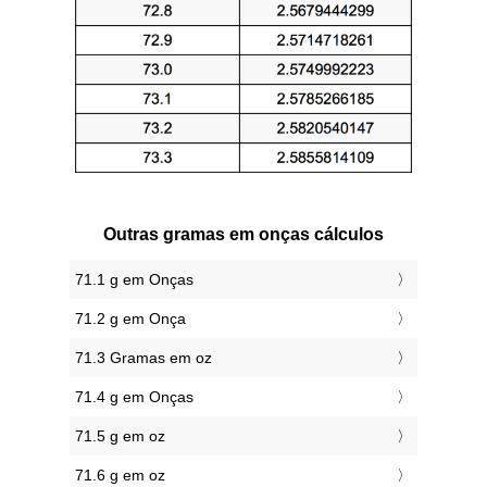
Outras gramas em onças cálculos
71.1 g em Onças
71.2 g em Onça
71.3 Gramas em oz
71.4 g em Onças
71.5 g em oz
71.6 g em oz