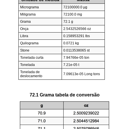
Micrograma
72100000.0 µg
Miligrama
72100.0 mg
Grama
72.1 g
Onça
2.5432526566 oz
Libra
0.158953291 lbs
Quilograma
0.0721 kg
Stone
0.0113538065 st
Tonelada curta
7.94766e-05 ton
Tonelada
7.21e-05 t
Tonelada de
7.09613e-05 Long tons
deslocamento
72.1 Grama tabela de conversão