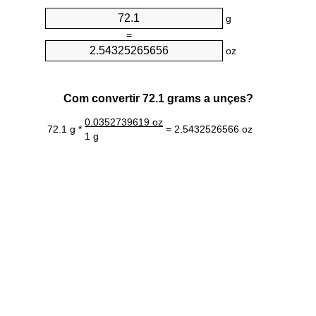
g
=
oz
Com convertir 72.1 grams a unçes?
0.0352739619 oz
72.1 g *
= 2.5432526566 oz
1 g