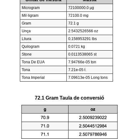
Microgram
72100000.0 µg
Mil·ligram
72100.0 mg
Gram
72.1 g
Unça
2.5432526566 oz
Lliura
0.158953291 lbs
Quilogram
0.0721 kg
Stone
0.0113538065 st
Tona De EUA
7.94766e-05 ton
Tona
7.21e-05 t
Tona Imperial
7.09613e-05 Long tons
72.1 Gram Taula de conversió