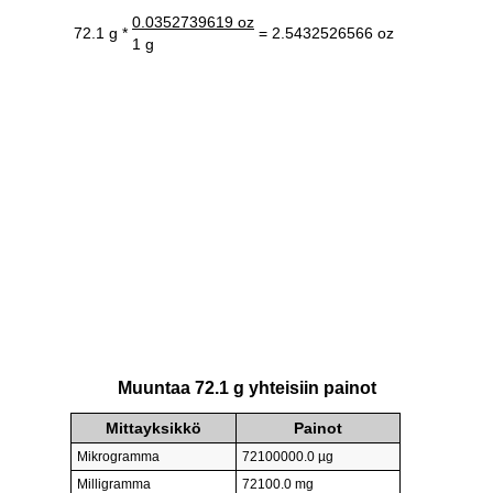
0.0352739619 oz
72.1 g *
= 2.5432526566 oz
1 g
Muuntaa 72.1 g yhteisiin painot
Mittayksikkö
Painot
Mikrogramma
72100000.0 µg
Milligramma
72100.0 mg