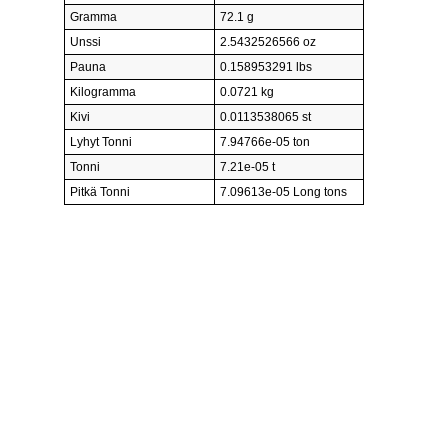
Gramma
72.1 g
Unssi
2.5432526566 oz
Pauna
0.158953291 lbs
Kilogramma
0.0721 kg
Kivi
0.0113538065 st
Lyhyt Tonni
7.94766e-05 ton
Tonni
7.21e-05 t
Pitkä Tonni
7.09613e-05 Long tons