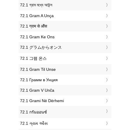
‎72.1 গ্রাম মধ্যে আউন্স
‎72.1 Gram A Unça
‎72.1 ग्राम से औंस
‎72.1 Gram Ke Ons
‎72.1 グラムからオンス
‎72.1 그램 온스
‎72.1 Gram Til Unse
‎72.1 Грамм в Унция
‎72.1 Gram V Unča
‎72.1 Grami Në Dërhemi
‎72.1 กรัมออนซ์
‎72.1 ગ્રામ ઔંસ