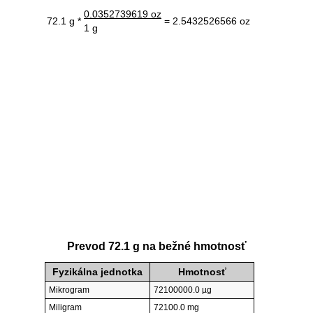
0.0352739619 oz
72.1 g *
= 2.5432526566 oz
1 g
Prevod 72.1 g na bežné hmotnosť
Fyzikálna jednotka
Hmotnosť
Mikrogram
72100000.0 µg
Miligram
72100.0 mg