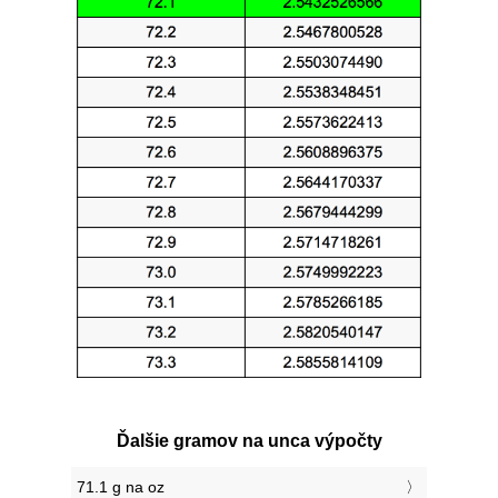
Ďalšie gramov na unca výpočty
71.1 g na oz