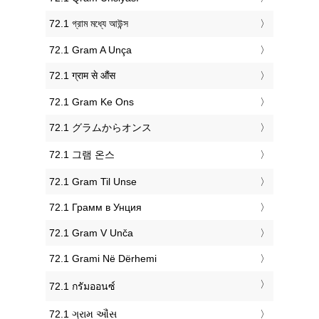
‎72.1 গ্রাম মধ্যে আউন্স
‎72.1 Gram A Unça
‎72.1 ग्राम से औंस
‎72.1 Gram Ke Ons
‎72.1 グラムからオンス
‎72.1 그램 온스
‎72.1 Gram Til Unse
‎72.1 Грамм в Унция
‎72.1 Gram V Unča
‎72.1 Grami Në Dërhemi
‎72.1 กรัมออนซ์
‎72.1 ગ્રામ ઔંસ