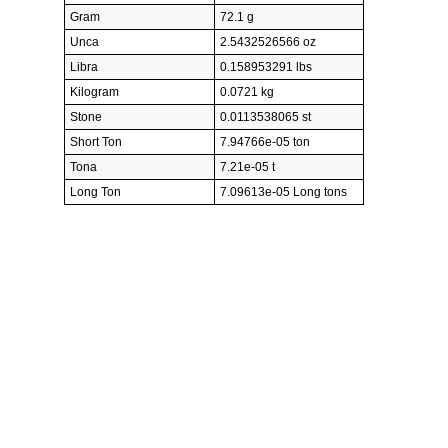
Gram
72.1 g
Unca
2.5432526566 oz
Libra
0.158953291 lbs
Kilogram
0.0721 kg
Stone
0.0113538065 st
Short Ton
7.94766e-05 ton
Tona
7.21e-05 t
Long Ton
7.09613e-05 Long tons