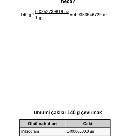
necə?
0.0352739619 oz
140 g *
= 4.9383546729 oz
1 g
ümumi çəkilər 140 g çevirmək
Ölçü vahidləri
Çəki
Mikroqram
140000000.0 µg