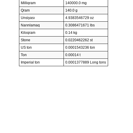
Milliqram
140000.0 mg
Qram
140.0 g
Unsiyası
4.9383546729 oz
Narınlamaq
0.3086471671 lbs
Kiloqram
0.14 kg
Stone
0.0220462262 st
US ton
0.0001543236 ton
Ton
0.00014 t
Imperial ton
0.0001377889 Long tons