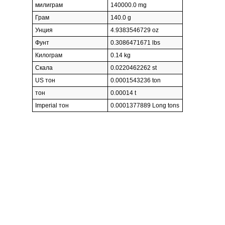
милиграм
140000.0 mg
Грам
140.0 g
Унция
4.9383546729 oz
Фунт
0.3086471671 lbs
Килограм
0.14 kg
Скала
0.0220462262 st
US тон
0.0001543236 ton
тон
0.00014 t
Imperial тон
0.0001377889 Long tons