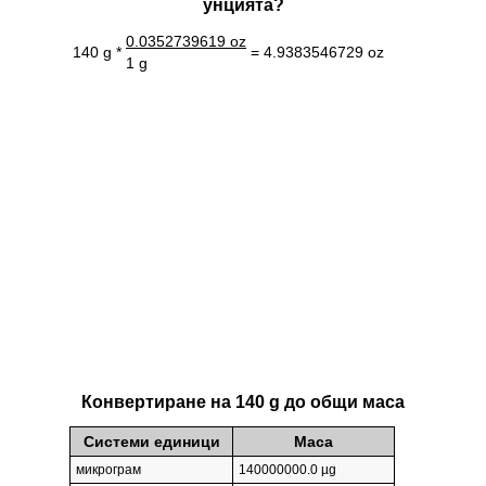
унцията?
0.0352739619 oz
140 g *
= 4.9383546729 oz
1 g
Конвертиране на 140 g до общи маса
Системи единици
Маса
микрограм
140000000.0 µg