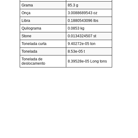
Grama
85.3 g
Onça
3.0088689543 oz
Libra
0.1880543096 lbs
Quilograma
0.0853 kg
Stone
0.0134324507 st
Tonelada curta
9.40272e-05 ton
Tonelada
8.53e-05 t
Tonelada de
8.39528e-05 Long tons
deslocamento