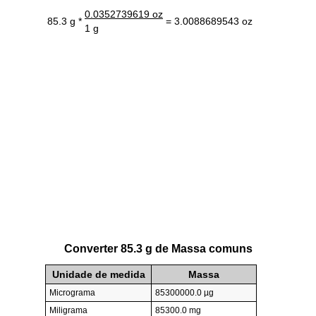
0.0352739619 oz
85.3 g *
= 3.0088689543 oz
1 g
Converter 85.3 g de Massa comuns
Unidade de medida
Massa
Micrograma
85300000.0 µg
Miligrama
85300.0 mg