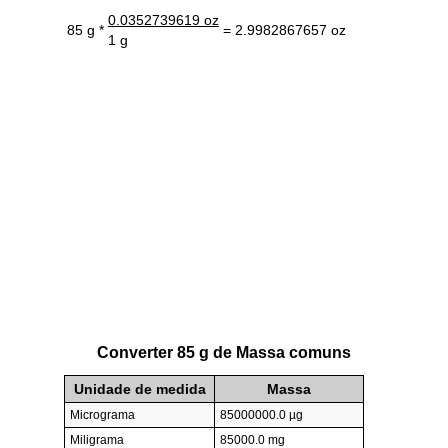
0.0352739619 oz
85 g *
= 2.9982867657 oz
1 g
Converter 85 g de Massa comuns
Unidade de medida
Massa
Micrograma
85000000.0 µg
Miligrama
85000.0 mg