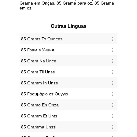
Grama em Onças, 85 Grama para oz, 85 Grama
em oz
Outras Línguas
‎85 Grams To Ounces
‎85 Грам в Унция
‎85 Gram Na Unce
‎85 Gram Til Unse
‎85 Gramm In Unze
‎85 Γραμμάριο σε Ουγγιά
‎85 Gramo En Onza
‎85 Gramm Et Unts
‎85 Gramma Unssi