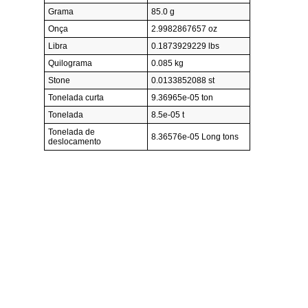
Grama
85.0 g
Onça
2.9982867657 oz
Libra
0.1873929229 lbs
Quilograma
0.085 kg
Stone
0.0133852088 st
Tonelada curta
9.36965e-05 ton
Tonelada
8.5e-05 t
Tonelada de
8.36576e-05 Long tons
deslocamento