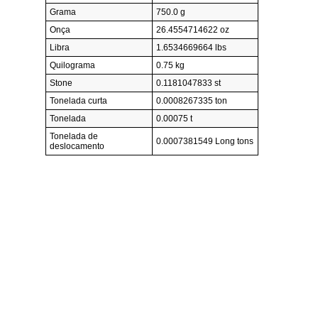
Grama
750.0 g
Onça
26.4554714622 oz
Libra
1.6534669664 lbs
Quilograma
0.75 kg
Stone
0.1181047833 st
Tonelada curta
0.0008267335 ton
Tonelada
0.00075 t
Tonelada de
0.0007381549 Long tons
deslocamento