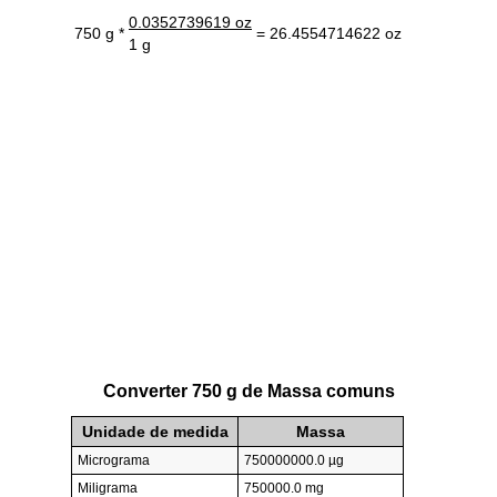
0.0352739619 oz
750 g *
= 26.4554714622 oz
1 g
Converter 750 g de Massa comuns
Unidade de medida
Massa
Micrograma
750000000.0 µg
Miligrama
750000.0 mg