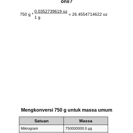
ons?
0.0352739619 oz
750 g *
= 26.4554714622 oz
1 g
Mengkonversi 750 g untuk massa umum
Satuan
Massa
Mikrogram
750000000.0 µg