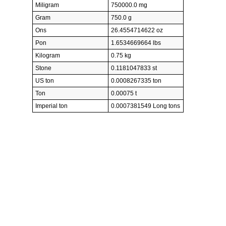
Miligram
750000.0 mg
Gram
750.0 g
Ons
26.4554714622 oz
Pon
1.6534669664 lbs
Kilogram
0.75 kg
Stone
0.1181047833 st
US ton
0.0008267335 ton
Ton
0.00075 t
Imperial ton
0.0007381549 Long tons