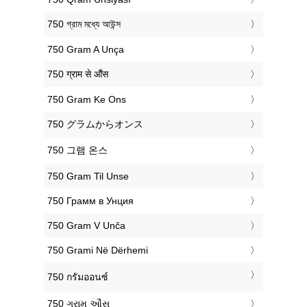
‎750 গ্রাম মধ্যে আউন্স
‎750 Gram A Unça
‎750 ग्राम से औंस
‎750 Gram Ke Ons
‎750 グラムからオンス
‎750 그램 온스
‎750 Gram Til Unse
‎750 Грамм в Унция
‎750 Gram V Unča
‎750 Grami Në Dërhemi
‎750 กรัมออนซ์
‎750 ગ્રામ ઔંસ