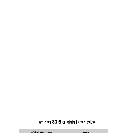
রূপান্তর 83.6 g সাধারণ ওজন থেকে
পরিমাপের একক
ওজন