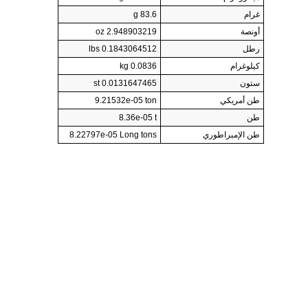
غرام
83.6 g
أونصة
2.948903219 oz
رطل
0.1843064512 lbs
كيلوغرام
0.0836 kg
ستون
0.0131647465 st
طن أمريكي
9.21532e-05 ton
طن
8.36e-05 t
طن الإمبراطوري
8.22797e-05 Long tons