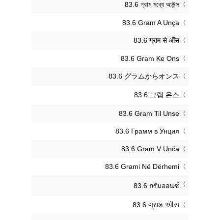
‎83.6 গ্রাম মধ্যে আউন্স
‎83.6 Gram A Unça
‎83.6 ग्राम से औंस
‎83.6 Gram Ke Ons
‎83.6 グラムからオンス
‎83.6 그램 온스
‎83.6 Gram Til Unse
‎83.6 Грамм в Унция
‎83.6 Gram V Unča
‎83.6 Grami Në Dërhemi
‎83.6 กรัมออนซ์
‎83.6 ગ્રામ ઔંસ