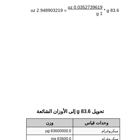
0.0352739619 oz
= 2.948903219 oz
83.6 g *
1 g
تحويل 83.6 g إلى الأوزان الشائعة
وحدات قياس
وزن
ميكروغرام
83600000.0 µg
ميكروغرام
83600.0 mg