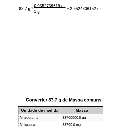
0.0352739619 oz
83.7 g *
= 2.9524306152 oz
1 g
Converter 83.7 g de Massa comuns
Unidade de medida
Massa
Micrograma
83700000.0 µg
Miligrama
83700.0 mg