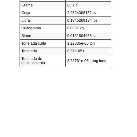
Grama
83.7 g
Onça
2.9524306152 oz
Libra
0.1845269134 lbs
Quilograma
0.0837 kg
Stone
0.0131804938 st
Tonelada curta
9.22635e-05 ton
Tonelada
8.37e-05 t
Tonelada de
8.23781e-05 Long tons
deslocamento