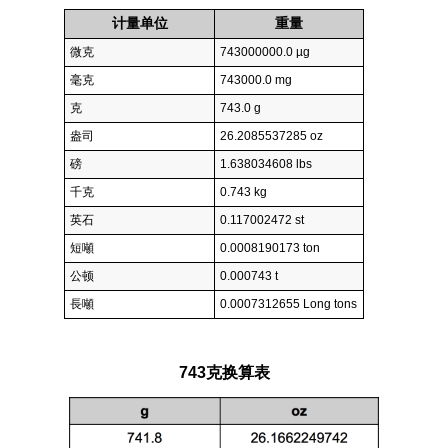
计量单位
重量
微克
743000000.0 µg
毫克
743000.0 mg
克
743.0 g
盎司
26.2085537285 oz
磅
1.638034608 lbs
千克
0.743 kg
英石
0.117002472 st
短噸
0.0008190173 ton
公顿
0.000743 t
長噸
0.0007312655 Long tons
743克换算表