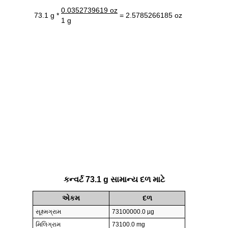
0.0352739619 oz
73.1 g *
= 2.5785266185 oz
1 g
કન્વર્ટ 73.1 g સામાન્ય દળ માટે
એકમ
દળ
સૂક્ષ્મગ્રામ
73100000.0 µg
મિલિગ્રામ
73100.0 mg