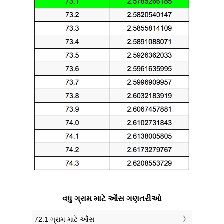
વધુ ગ્રામ માટે ઔંસ ગણતરીઓ
72.1 ગ્રામ માટે ઔંસ