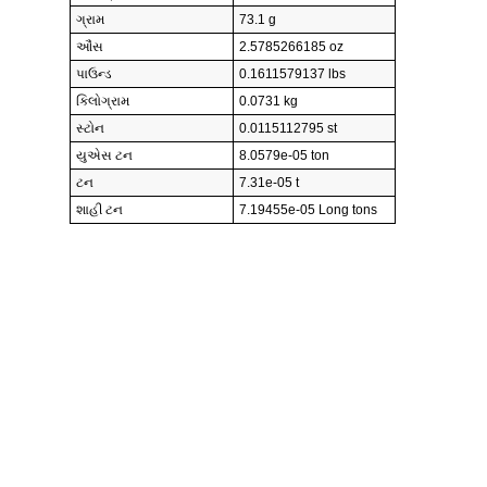
ગ્રામ
73.1 g
ઔંસ
2.5785266185 oz
પાઉન્ડ
0.1611579137 lbs
કિલોગ્રામ
0.0731 kg
સ્ટોન
0.0115112795 st
યુએસ ટન
8.0579e-05 ton
ટન
7.31e-05 t
શાહી ટન
7.19455e-05 Long tons