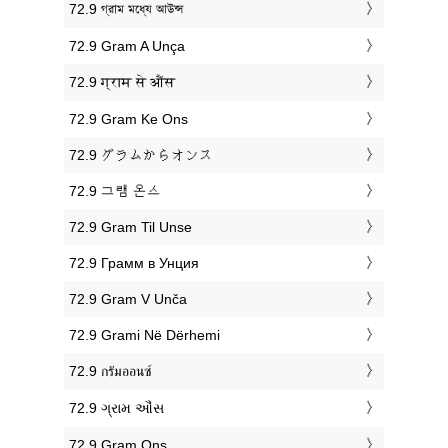
‎72.9 গ্রাম মধ্যে আউন্স
‎72.9 Gram A Unça
‎72.9 ग्राम से औंस
‎72.9 Gram Ke Ons
‎72.9 グラムからオンス
‎72.9 그램 온스
‎72.9 Gram Til Unse
‎72.9 Грамм в Унция
‎72.9 Gram V Unča
‎72.9 Grami Në Dërhemi
‎72.9 กรัมออนซ์
‎72.9 ગ્રામ ઔંસ
‎72.9 Gram Ons