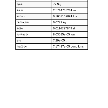
ગ્રામ
72.9 g
ઔંસ
2.5714718261 oz
પાઉન્ડ
0.1607169891 lbs
કિલોગ્રામ
0.0729 kg
સ્ટોન
0.0114797849 st
યુએસ ટન
8.03585e-05 ton
ટન
7.29e-05 t
શાહી ટન
7.17487e-05 Long tons