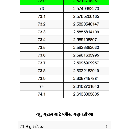
વધુ ગ્રામ માટે ઔંસ ગણતરીઓ
71.9 g માટે oz