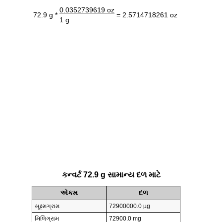
0.0352739619 oz
72.9 g *
= 2.5714718261 oz
1 g
કન્વર્ટ 72.9 g સામાન્ય દળ માટે
એકમ
દળ
સૂક્ષ્મગ્રામ
72900000.0 µg
મિલિગ્રામ
72900.0 mg