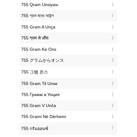
‎755 Qram Unsiyası
‎755 গ্রাম মধ্যে আউন্স
‎755 Gram A Unça
‎755 ग्राम से औंस
‎755 Gram Ke Ons
‎755 グラムからオンス
‎755 그램 온스
‎755 Gram Til Unse
‎755 Грамм в Унция
‎755 Gram V Unča
‎755 Grami Në Dërhemi
‎755 กรัมออนซ์