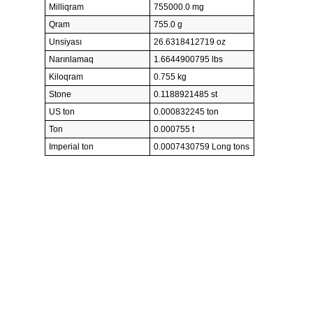
Milliqram
755000.0 mg
Qram
755.0 g
Unsiyası
26.6318412719 oz
Narınlamaq
1.6644900795 lbs
Kiloqram
0.755 kg
Stone
0.1188921485 st
US ton
0.000832245 ton
Ton
0.000755 t
Imperial ton
0.0007430759 Long tons