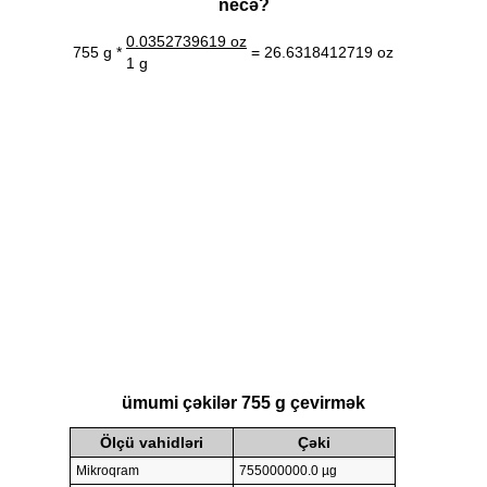
necə?
0.0352739619 oz
755 g *
= 26.6318412719 oz
1 g
ümumi çəkilər 755 g çevirmək
Ölçü vahidləri
Çəki
Mikroqram
755000000.0 µg