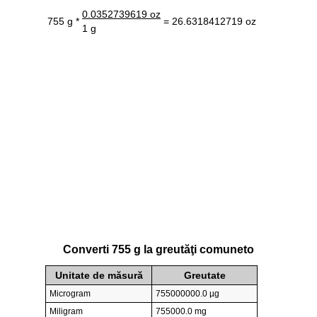
0.0352739619 oz
755 g *
= 26.6318412719 oz
1 g
Converti 755 g la greutăţi comuneto
Unitate de măsură
Greutate
Microgram
755000000.0 µg
Miligram
755000.0 mg