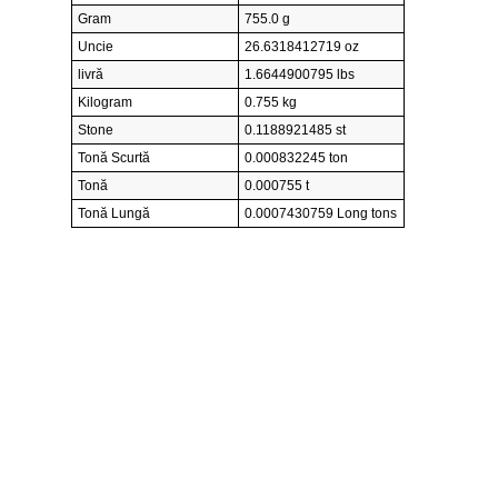
Gram
755.0 g
Uncie
26.6318412719 oz
livră
1.6644900795 lbs
Kilogram
0.755 kg
Stone
0.1188921485 st
Tonă Scurtă
0.000832245 ton
Tonă
0.000755 t
Tonă Lungă
0.0007430759 Long tons