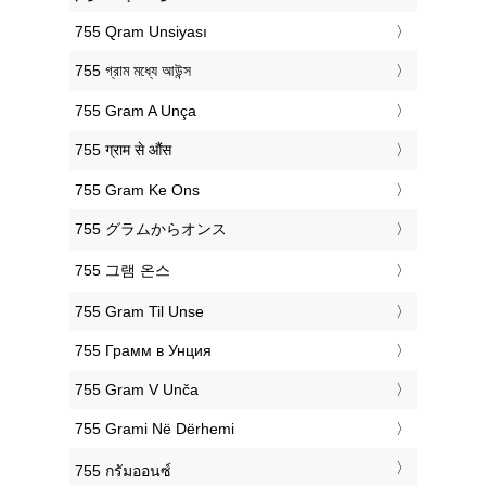
‎755 Qram Unsiyası
‎755 গ্রাম মধ্যে আউন্স
‎755 Gram A Unça
‎755 ग्राम से औंस
‎755 Gram Ke Ons
‎755 グラムからオンス
‎755 그램 온스
‎755 Gram Til Unse
‎755 Грамм в Унция
‎755 Gram V Unča
‎755 Grami Në Dërhemi
‎755 กรัมออนซ์