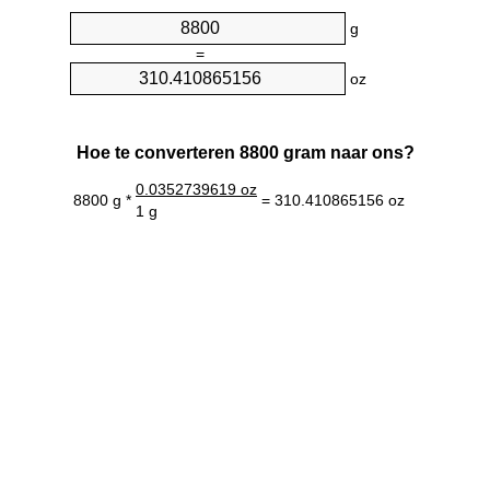
g
=
oz
Hoe te converteren 8800 gram naar ons?
0.0352739619 oz
8800 g *
= 310.410865156 oz
1 g