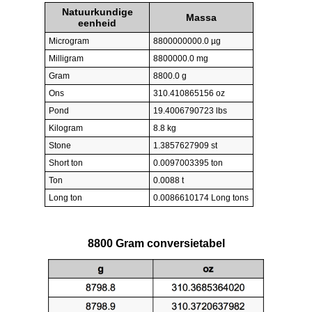
Natuurkundige
Massa
eenheid
Microgram
8800000000.0 µg
Milligram
8800000.0 mg
Gram
8800.0 g
Ons
310.410865156 oz
Pond
19.4006790723 lbs
Kilogram
8.8 kg
Stone
1.3857627909 st
Short ton
0.0097003395 ton
Ton
0.0088 t
Long ton
0.0086610174 Long tons
8800 Gram conversietabel