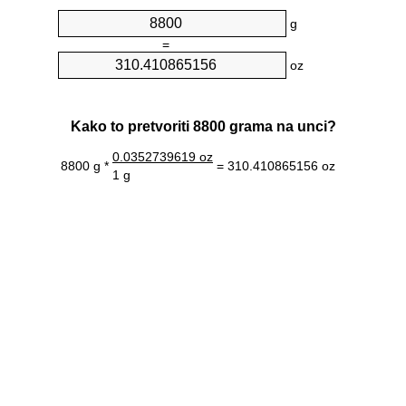
g
=
oz
Kako to pretvoriti 8800 grama na unci?
0.0352739619 oz
8800 g *
= 310.410865156 oz
1 g