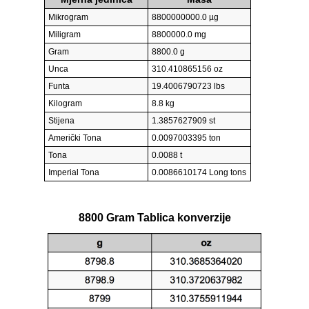
Mikrogram
8800000000.0 µg
Miligram
8800000.0 mg
Gram
8800.0 g
Unca
310.410865156 oz
Funta
19.4006790723 lbs
Kilogram
8.8 kg
Stijena
1.3857627909 st
Američki Tona
0.0097003395 ton
Tona
0.0088 t
Imperial Tona
0.0086610174 Long tons
8800 Gram Tablica konverzije