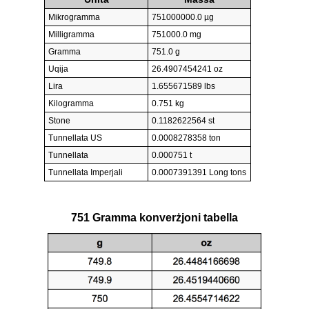
Mikrogramma
751000000.0 µg
Milligramma
751000.0 mg
Gramma
751.0 g
Uqija
26.4907454241 oz
Lira
1.655671589 lbs
Kilogramma
0.751 kg
Stone
0.1182622564 st
Tunnellata US
0.0008278358 ton
Tunnellata
0.000751 t
Tunnellata Imperjali
0.0007391391 Long tons
751 Gramma konverżjoni tabella