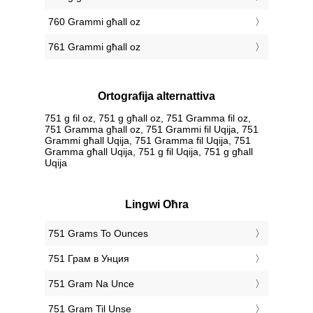
760 Grammi għall oz
761 Grammi għall oz
Ortografija alternattiva
751 g fil oz, 751 g għall oz, 751 Gramma fil oz,
751 Gramma għall oz, 751 Grammi fil Uqija, 751
Grammi għall Uqija, 751 Gramma fil Uqija, 751
Gramma għall Uqija, 751 g fil Uqija, 751 g għall
Uqija
Lingwi Oħra
‎751 Grams To Ounces
‎751 Грам в Унция
‎751 Gram Na Unce
‎751 Gram Til Unse