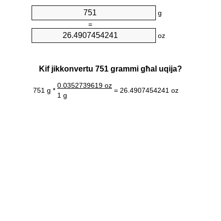
g
=
oz
Kif jikkonvertu 751 grammi għal uqija?
0.0352739619 oz
751 g *
= 26.4907454241 oz
1 g