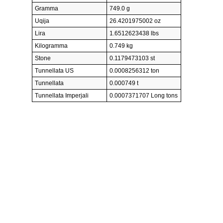
Gramma
749.0 g
Uqija
26.4201975002 oz
Lira
1.6512623438 lbs
Kilogramma
0.749 kg
Stone
0.1179473103 st
Tunnellata US
0.0008256312 ton
Tunnellata
0.000749 t
Tunnellata Imperjali
0.0007371707 Long tons