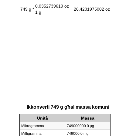
0.0352739619 oz
749 g *
= 26.4201975002 oz
1 g
Ikkonverti 749 g għal massa komuni
Unità
Massa
Mikrogramma
749000000.0 µg
Milligramma
749000.0 mg