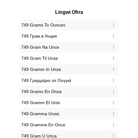
Lingwi Oħra
‎749 Grams To Ounces
‎749 Грам в Унция
‎749 Gram Na Unce
‎749 Gram Til Unse
‎749 Gramm In Unze
‎749 Γραμμάριο σε Ουγγιά
‎749 Gramo En Onza
‎749 Gramm Et Unts
‎749 Gramma Unssi
‎749 Gramme En Once
‎749 Gram U Unca