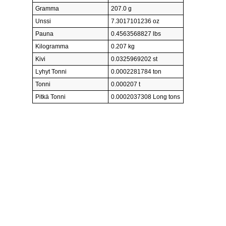
Gramma
207.0 g
Unssi
7.3017101236 oz
Pauna
0.4563568827 lbs
Kilogramma
0.207 kg
Kivi
0.0325969202 st
Lyhyt Tonni
0.0002281784 ton
Tonni
0.000207 t
Pitkä Tonni
0.0002037308 Long tons