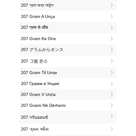
‎207 গ্রাম মধ্যে আউন্স
‎207 Gram A Unça
‎207 ग्राम से औंस
‎207 Gram Ke Ons
‎207 グラムからオンス
‎207 그램 온스
‎207 Gram Til Unse
‎207 Грамм в Унция
‎207 Gram V Unča
‎207 Grami Në Dërhemi
‎207 กรัมออนซ์
‎207 ગ્રામ ઔંસ