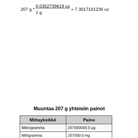
0.0352739619 oz
207 g *
= 7.3017101236 oz
1 g
Muuntaa 207 g yhteisiin painot
Mittayksikkö
Paino
Mikrogramma
207000000.0 µg
Milligramma
207000.0 mg