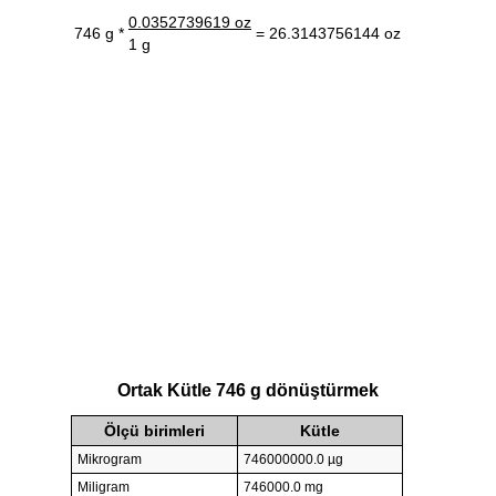
0.0352739619 oz
746 g *
= 26.3143756144 oz
1 g
Ortak Kütle 746 g dönüştürmek
Ölçü birimleri
Kütle
Mikrogram
746000000.0 µg
Miligram
746000.0 mg