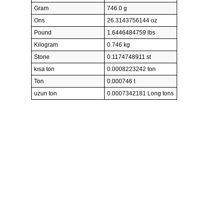
Gram
746.0 g
Ons
26.3143756144 oz
Pound
1.6446484759 lbs
Kilogram
0.746 kg
Stone
0.1174748911 st
kısa ton
0.0008223242 ton
Ton
0.000746 t
uzun ton
0.0007342181 Long tons