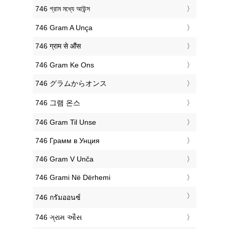
‎746 গ্রাম মধ্যে আউন্স
‎746 Gram A Unça
‎746 ग्राम से औंस
‎746 Gram Ke Ons
‎746 グラムからオンス
‎746 그램 온스
‎746 Gram Til Unse
‎746 Грамм в Унция
‎746 Gram V Unča
‎746 Grami Në Dërhemi
‎746 กรัมออนซ์
‎746 ગ્રામ ઔંસ