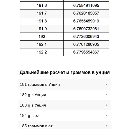
Дальнейшие расчеты граммов в унция
181 граммов в Унция
182 g в Унция
183 g в Унция
184 g в oz
185 граммов в oz