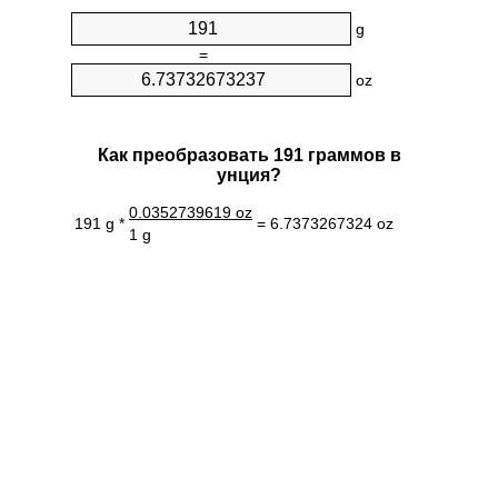
g
=
oz
Как преобразовать 191 граммов в
унция?
0.0352739619 oz
191 g *
= 6.7373267324 oz
1 g