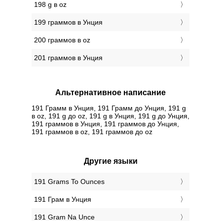
198 g в oz
199 граммов в Унция
200 граммов в oz
201 граммов в Унция
Альтернативное написание
191 Грамм в Унция, 191 Грамм до Унция, 191 g
в oz, 191 g до oz, 191 g в Унция, 191 g до Унция,
191 граммов в Унция, 191 граммов до Унция,
191 граммов в oz, 191 граммов до oz
Другие языки
‎191 Grams To Ounces
‎191 Грам в Унция
‎191 Gram Na Unce