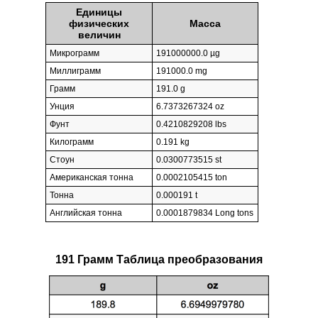
Единицы
физических
Масса
величин
Микрограмм
191000000.0 µg
Миллиграмм
191000.0 mg
Грамм
191.0 g
Унция
6.7373267324 oz
Фунт
0.4210829208 lbs
Килограмм
0.191 kg
Стоун
0.0300773515 st
Американская тонна
0.0002105415 ton
Тонна
0.000191 t
Английская тонна
0.0001879834 Long tons
191 Грамм Таблица преобразования