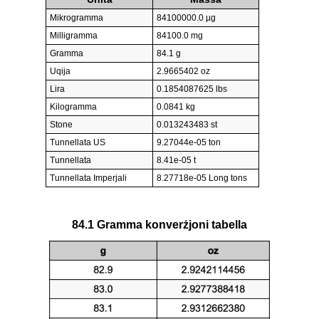
Mikrogramma
84100000.0 µg
Milligramma
84100.0 mg
Gramma
84.1 g
Uqija
2.9665402 oz
Lira
0.1854087625 lbs
Kilogramma
0.0841 kg
Stone
0.013243483 st
Tunnellata US
9.27044e-05 ton
Tunnellata
8.41e-05 t
Tunnellata Imperjali
8.27718e-05 Long tons
84.1 Gramma konverżjoni tabella