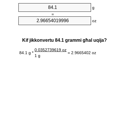
g
=
oz
Kif jikkonvertu 84.1 grammi għal uqija?
0.0352739619 oz
84.1 g *
= 2.9665402 oz
1 g