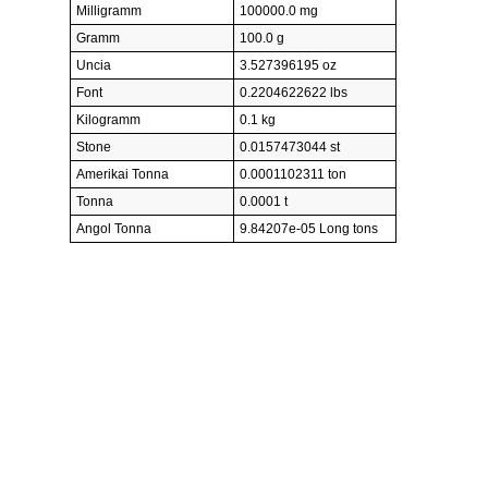
Milligramm
100000.0 mg
Gramm
100.0 g
Uncia
3.527396195 oz
Font
0.2204622622 lbs
Kilogramm
0.1 kg
Stone
0.0157473044 st
Amerikai Tonna
0.0001102311 ton
Tonna
0.0001 t
Angol Tonna
9.84207e-05 Long tons