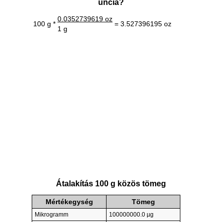
uncia?
0.0352739619 oz
100 g *
= 3.527396195 oz
1 g
Átalakítás 100 g közös tömeg
Mértékegység
Tömeg
Mikrogramm
100000000.0 µg