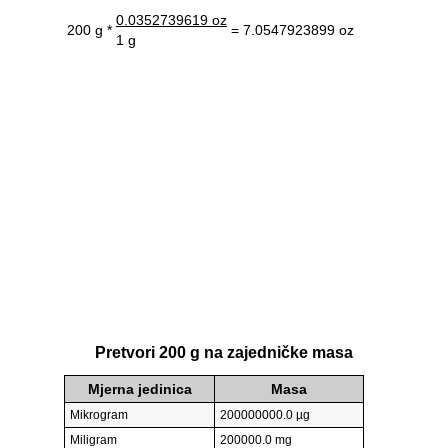
0.0352739619 oz
200 g *
= 7.0547923899 oz
1 g
Pretvori 200 g na zajedničke masa
Mjerna jedinica
Masa
Mikrogram
200000000.0 µg
Miligram
200000.0 mg