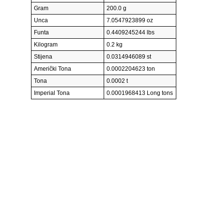
Gram
200.0 g
Unca
7.0547923899 oz
Funta
0.4409245244 lbs
Kilogram
0.2 kg
Stijena
0.0314946089 st
Američki Tona
0.0002204623 ton
Tona
0.0002 t
Imperial Tona
0.0001968413 Long tons