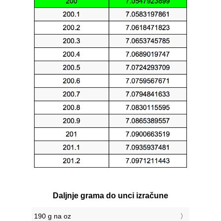
Daljnje grama do unci izračune
190 g na oz