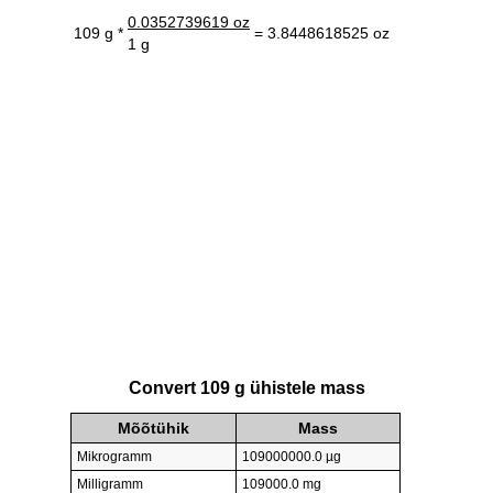
0.0352739619 oz
109 g *
= 3.8448618525 oz
1 g
Convert 109 g ühistele mass
Mõõtühik
Mass
Mikrogramm
109000000.0 µg
Milligramm
109000.0 mg