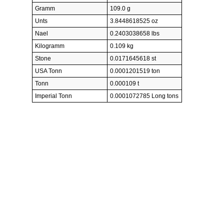
Gramm
109.0 g
Unts
3.8448618525 oz
Nael
0.2403038658 lbs
Kilogramm
0.109 kg
Stone
0.0171645618 st
USA Tonn
0.0001201519 ton
Tonn
0.000109 t
Imperial Tonn
0.0001072785 Long tons